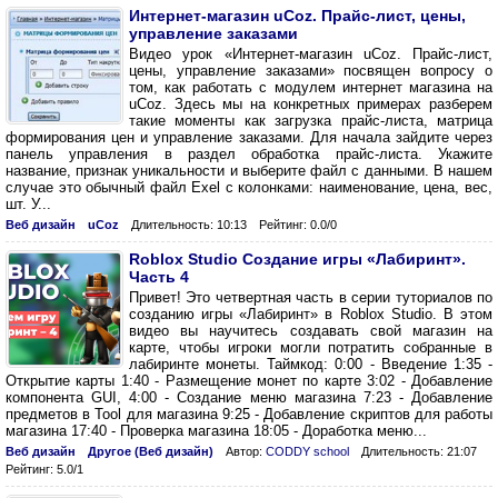
Интернет-магазин uCoz. Прайс-лист, цены,
управление заказами
Видео урок «Интернет-магазин uCoz. Прайс-лист,
цены, управление заказами» посвящен вопросу о
том, как работать с модулем интернет магазина на
uCoz. Здесь мы на конкретных примерах разберем
такие моменты как загрузка прайс-листа, матрица
формирования цен и управление заказами. Для начала зайдите через
панель управления в раздел обработка прайс-листа. Укажите
название, признак уникальности и выберите файл с данными. В нашем
случае это обычный файл Exel с колонками: наименование, цена, вес,
шт. У...
Веб дизайн
uCoz
Длительность: 10:13
Рейтинг: 0.0/0
Roblox Studio Создание игры «Лабиринт».
Часть 4
Привет! Это четвертная часть в серии туториалов по
созданию игры «Лабиринт» в Roblox Studio. В этом
видео вы научитесь создавать свой магазин на
карте, чтобы игроки могли потратить собранные в
лабиринте монеты. Таймкод: 0:00 - Введение 1:35 -
Открытие карты 1:40 - Размещение монет по карте 3:02 - Добавление
компонента GUI, 4:00 - Создание меню магазина 7:23 - Добавление
предметов в Tool для магазина 9:25 - Добавление скриптов для работы
магазина 17:40 - Проверка магазина 18:05 - Доработка меню...
Веб дизайн
Другое (Веб дизайн)
Автор:
CODDY school
Длительность: 21:07
Рейтинг: 5.0/1