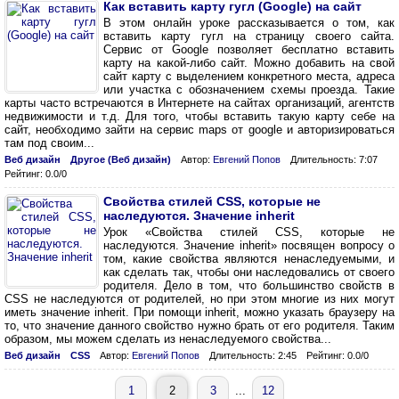
Как вставить карту гугл (Google) на сайт
В этом онлайн уроке рассказывается о том, как
вставить карту гугл на страницу своего сайта.
Сервис от Google позволяет бесплатно вставить
карту на какой-либо сайт. Можно добавить на свой
сайт карту с выделением конкретного места, адреса
или участка с обозначением схемы проезда. Такие
карты часто встречаются в Интернете на сайтах организаций, агентств
недвижимости и т.д. Для того, чтобы вставить такую карту себе на
сайт, необходимо зайти на сервис maps от google и авторизироваться
там под своим...
Веб дизайн
Другое (Веб дизайн)
Автор:
Евгений Попов
Длительность: 7:07
Рейтинг: 0.0/0
Свойства стилей CSS, которые не
наследуются. Значение inherit
Урок «Свойства стилей CSS, которые не
наследуются. Значение inherit» посвящен вопросу о
том, какие свойства являются ненаследуемыми, и
как сделать так, чтобы они наследовались от своего
родителя. Дело в том, что большинство свойств в
CSS не наследуются от родителей, но при этом многие из них могут
иметь значение inherit. При помощи inherit, можно указать браузеру на
то, что значение данного свойство нужно брать от его родителя. Таким
образом, мы можем сделать из ненаследуемого свойства...
Веб дизайн
CSS
Автор:
Евгений Попов
Длительность: 2:45
Рейтинг: 0.0/0
1
2
3
...
12