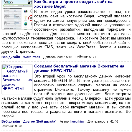
Как быстро и просто создать сайт на
хостинге Beget
В этом видео уроке рассказывается о том, как
создать сайт на хостинге Beget, который является
одним из самых популярных хостинг-провайдеров в
России и отличается удобной панелью управления
собственной разработки, выгодными тарифами и
высокой надёжностью. Для всех клиентов хостинга доступна
круглосуточная техническая поддержка. На хостинге Beget вы можете
всего в несколько простых шагов создать свой собственный сайт с
помощью бесплатных CMS, таких как WordPress, Joomla и многих
других. В данном...
Веб дизайн
WordPress
Длительность: 5:15
Рейтинг: 5.0/1
Создаем бесплатный магазин Вконтакте на
движке HEEG.HTML
Это второй урок по бесплатному движку интернет
магазина HEEG.HTML. В этом уроке рассказано как
абсолютно бесплатно открыть магазин на своей
страничке Вконтакте. Такому магазину не нужен
платный хостинг или доменное имя. Ваши затраты
на такой магазин будут ноль рублей в месяц. В первой части урока мы
знакомимся как можно переносить товары между магазинами, на тот
случай если у вас уже есть свой интернет магазин, и вы хотите
перенести все товары и разделы из него в магазин вконтакте. Во
второй...
Веб дизайн
Другое (Веб дизайн)
Автор:
heeg.html
Длительность: 41:46
Рейтинг: 0.0/0