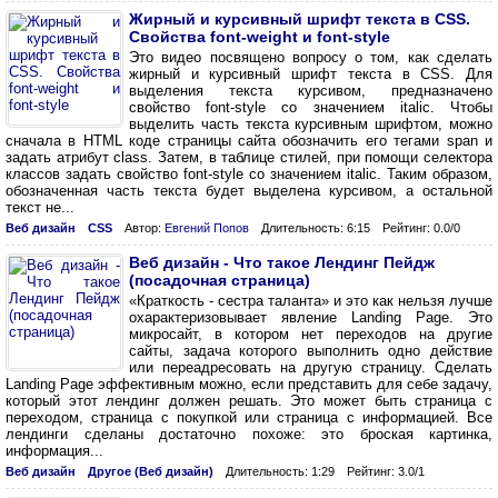
Жирный и курсивный шрифт текста в CSS.
Свойства font-weight и font-style
Это видео посвящено вопросу о том, как сделать
жирный и курсивный шрифт текста в CSS. Для
выделения текста курсивом, предназначено
свойство font-style со значением italic. Чтобы
выделить часть текста курсивным шрифтом, можно
сначала в HTML коде страницы сайта обозначить его тегами span и
задать атрибут class. Затем, в таблице стилей, при помощи селектора
классов задать свойство font-style со значением italic. Таким образом,
обозначенная часть текста будет выделена курсивом, а остальной
текст не...
Веб дизайн
CSS
Автор:
Евгений Попов
Длительность: 6:15
Рейтинг: 0.0/0
Веб дизайн - Что такое Лендинг Пейдж
(посадочная страница)
«Краткость - сестра таланта» и это как нельзя лучше
охарактеризовывает явление Landing Page. Это
микросайт, в котором нет переходов на другие
сайты, задача которого выполнить одно действие
или переадресовать на другую страницу. Сделать
Landing Page эффективным можно, если представить для себе задачу,
который этот лендинг должен решать. Это может быть страница с
переходом, страница с покупкой или страница с информацией. Все
лендинги сделаны достаточно похоже: это броская картинка,
информация...
Веб дизайн
Другое (Веб дизайн)
Длительность: 1:29
Рейтинг: 3.0/1