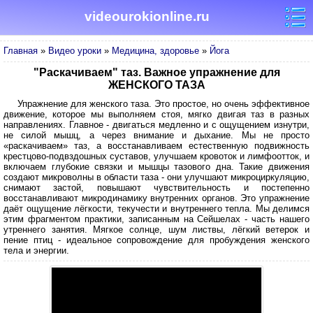
videourokionline.ru
Главная
»
Видео уроки
»
Медицина, здоровье
»
Йога
"Раскачиваем" таз. Важное упражнение для
ЖЕНСКОГО ТАЗА
Упражнение для женского таза. Это простое, но очень эффективное
движение, которое мы выполняем стоя, мягко двигая таз в разных
направлениях. Главное - двигаться медленно и с ощущением изнутри,
не силой мышц, а через внимание и дыхание. Мы не просто
«раскачиваем» таз, а восстанавливаем естественную подвижность
крестцово-подвздошных суставов, улучшаем кровоток и лимфоотток, и
включаем глубокие связки и мышцы тазового дна. Такие движения
создают микроволны в области таза - они улучшают микроциркуляцию,
снимают застой, повышают чувствительность и постепенно
восстанавливают микродинамику внутренних органов. Это упражнение
даёт ощущение лёгкости, текучести и внутреннего тепла. Мы делимся
этим фрагментом практики, записанным на Сейшелах - часть нашего
утреннего занятия. Мягкое солнце, шум листвы, лёгкий ветерок и
пение птиц - идеальное сопровождение для пробуждения женского
тела и энергии.