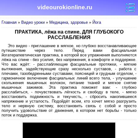
videourokionline.ru
Главная
»
Видео уроки
»
Медицина, здоровье
»
Йога
ПРАКТИКА, лёжа на спине, ДЛЯ ГЛУБОКОГО
РАССЛАБЛЕНИЯ
Это видео - приглашение в мягкое, но глубоко восстанавливающее
путешествие через тело. Перед вами фасциальная
йогатерапевтическая практика, в которой все упражнения выполняются
лёжа на спине - без усилия, без напряжения, в комфорте и поддержке.
Что вас ждёт: - расслабляющие фасциальные протяжки, - мягкие
вытяжения, задействующие сразу несколько суставов, - работа с
плечами, тазобедренными суставами, поясницей и грудным отделом, -
гармоничное включение фасциальных линий всего тела, - улучшение
скольжения мышечных волокон, питание тканей и мягкое снятие
мышечных зажимов. Эта практика поможет вам: - глубоко
расслабиться, - почувствовать лёгкость и свободу в теле, - мягко
восстановить подвижность и текучесть, - сбросить накопившееся
напряжение и усталость. Подойдёт всем, кто хочет мягко разгрузить
тело и нервную систему, восстановить связь с собой и просто
получить удовольствие от движения, в котором нет борьбы - только
поток и поддержка.