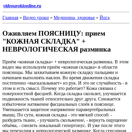
videourokionline.ru
Главная
»
Видео уроки
»
Медицина, здоровье
»
Йога
Оживляем ПОЯСНИЦУ: прием
"КОЖНАЯ СКЛАДКА" +
НЕВРОЛОГИЧЕСКАЯ разминка
Приём «кожная складка» + неврологическая разминка. В этом
видео мы используем приём «кожная складка» в области
поясницы. Мы захватываем кожную складку пальцами и
начинаем выполнять наклон. Во время движения складка
постепенно «выскальзывает» из рук. И это не случайность - в
этом и есть смысл. Почему это работает? Кожа связана с
поверхностной фасцией. Когда складка скользит, улучшается
подвижность тканей относительно друг друга. Снижается
избыточное натяжение фасциальных слоёв в пояснице.
Уменьшается защитное напряжение паравертебральных
мышц. По сути, кожная складка - это мягкий способ: -
разбудить ткани, - улучшить скольжение, - вернуть ощущение
объёма, - снизить локальный гипертонус. И уже после этого
мы переходим к неврологической разминке. Когда сенсорная