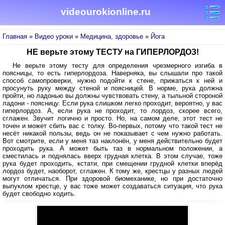
videourokionline.ru
Главная
»
Видео уроки
»
Медицина, здоровье
»
Йога
НЕ верьте этому ТЕСТУ на ГИПЕРЛОРДОЗ!
Не верьте этому тесту для определения чрезмерного изгиба в
поясницы, то есть гиперлордоза. Наверняка, вы слышали про такой
способ самопроверки, нужно подойти к стене, прижаться к ней и
просунуть руку между стеной и поясницей. В норме, рука должна
пройти, но ладонью вы должны чувствовать стену, а тыльной стороной
ладони - поясницу. Если рука слишком легко проходит, вероятно, у вас
гиперлордоз. А, если рука не проходит, то лордоз, скорее всего,
сглажен. Звучит логично и просто. Но, на самом деле, этот тест не
точен и может сбить вас с толку. Во-первых, потому что такой тест не
несёт никакой пользы, ведь он не показывает с чем нужно работать.
Вот смотрите, если у меня таз наклонён, у меня действительно будет
проходить рука. А может быть таз в нормальном положении, а
сместилась и поднялась вверх грудная клетка. В этом случае, тоже
рука будет проходить, кстати, при смещении грудной клетки вперёд
лордоз будет, наоборот, сглажен. К тому же, крестцы у разных людей
могут отличаться. При здоровой биомеханике, но при достаточно
выпуклом крестце, у вас тоже может создаваться ситуация, что рука
будет свободно ходить.