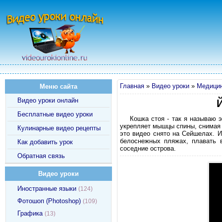
Главная
»
Видео уроки
»
Медицин
Меню сайта
Видео уроки онлайн
Бесплатные видео уроки
Кошка стоя - так я называю э
укрепляет мышцы спины, снимая 
Кулинарные видео рецепты
это видео снято на Сейшелах. И
белоснежных пляжах, плавать в
Как добавить урок
соседние острова.
Обратная связь
Видео уроки
Иностранные языки
(124)
Фотошоп (Photoshop)
(109)
Графика
(13)