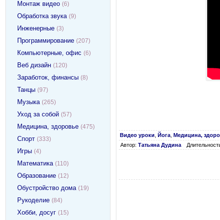
Монтаж видео
(6)
Обработка звука
(9)
Инженерные
(3)
Программирование
(207)
Компьютерные, офис
(6)
Веб дизайн
(120)
Заработок, финансы
(8)
Танцы
(97)
Музыка
(265)
Уход за собой
(57)
Медицина, здоровье
(475)
Видео уроки
,
Йога
,
Медицина, здор
Спорт
(333)
Автор:
Татьяна Дудина
Длительность
Игры
(4)
Математика
(110)
Образование
(12)
Обустройство дома
(19)
Рукоделие
(84)
Хобби, досуг
(15)