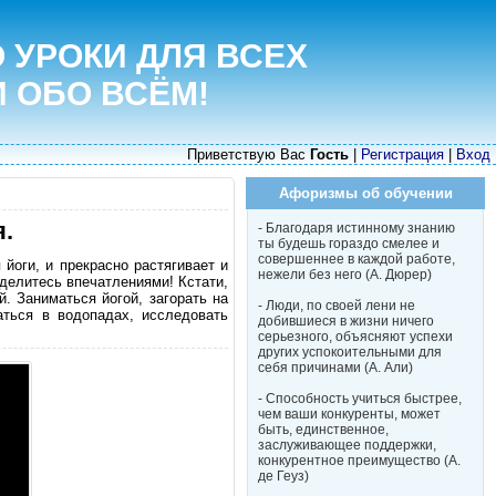
 УРОКИ ДЛЯ ВСЕХ
И ОБО ВСЁМ!
Приветствую Вас
Гость
|
Регистрация
|
Вход
Афоризмы об обучении
.
- Благодаря истинному знанию
ты будешь гораздо смелее и
совершеннее в каждой работе,
 йоги, и прекрасно растягивает и
нежели без него (А. Дюрер)
делитесь впечатлениями! Кстати,
. Заниматься йогой, загорать на
- Люди, по своей лени не
аться в водопадах, исследовать
добившиеся в жизни ничего
серьезного, объясняют успехи
других успокоительными для
себя причинами (А. Али)
- Способность учиться быстрее,
чем ваши конкуренты, может
быть, единственное,
заслуживающее поддержки,
конкурентное преимущество (А.
де Геуз)