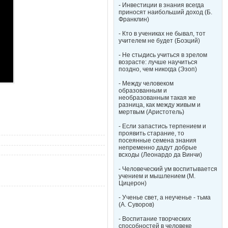
- Инвестиции в знания всегда
приносят наибольший доход (Б.
Франклин)
- Кто в учениках не бывал, тот
учителем не будет (Боэций)
- Не стыдись учиться в зрелом
возрасте: лучше научиться
поздно, чем никогда (Эзоп)
- Между человеком
образованным и
необразованным такая же
разница, как между живым и
мертвым (Аристотель)
- Если запастись терпением и
проявить старание, то
посеянные семена знания
непременно дадут добрые
всходы (Леонардо да Винчи)
- Человеческий ум воспитывается
учением и мышлением (М.
Цицерон)
- Ученье свет, а неученье - тьма
(А. Суворов)
- Воспитание творческих
способностей в человеке