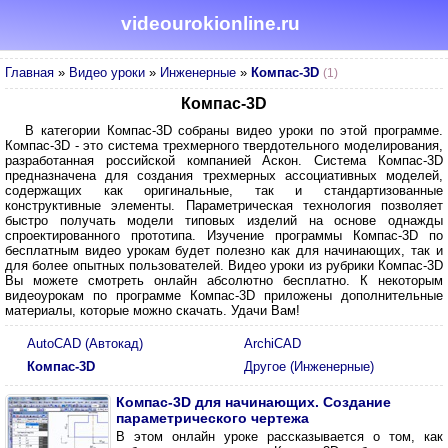
videourokionline.ru
Главная
»
Видео уроки
»
Инженерные
»
Компас-3D
(1)
Компас-3D
В категории Компас-3D собраны видео уроки по этой программе.
Компас-3D - это система трехмерного твердотельного моделирования,
разработанная российской компанией Аскон. Система Компас-3D
предназначена для создания трехмерных ассоциативных моделей,
содержащих как оригинальные, так и стандартизованные
конструктивные элементы. Параметрическая технология позволяет
быстро получать модели типовых изделий на основе однажды
спроектированного прототипа. Изучение программы Компас-3D по
бесплатным видео урокам будет полезно как для начинающих, так и
для более опытных пользователей. Видео уроки из рубрики Компас-3D
Вы можете смотреть онлайн абсолютно бесплатно. К некоторым
видеоурокам по программе Компас-3D приложены дополнительные
материалы, которые можно скачать. Удачи Вам!
AutoCAD (Автокад)
ArchiCAD
Компас-3D
Другое (Инженерные)
Компас-3D для начинающих. Создание
параметрического чертежа
В этом онлайн уроке рассказывается о том, как