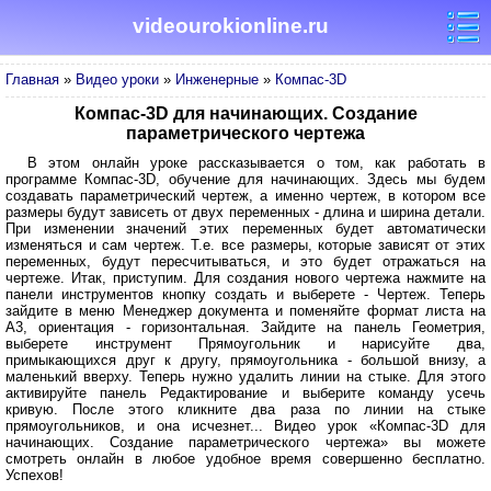
videourokionline.ru
Главная
»
Видео уроки
»
Инженерные
»
Компас-3D
Компас-3D для начинающих. Создание
параметрического чертежа
В этом онлайн уроке рассказывается о том, как работать в
программе Компас-3D, обучение для начинающих. Здесь мы будем
создавать параметрический чертеж, а именно чертеж, в котором все
размеры будут зависеть от двух переменных - длина и ширина детали.
При изменении значений этих переменных будет автоматически
изменяться и сам чертеж. Т.е. все размеры, которые зависят от этих
переменных, будут пересчитываться, и это будет отражаться на
чертеже. Итак, приступим. Для создания нового чертежа нажмите на
панели инструментов кнопку создать и выберете - Чертеж. Теперь
зайдите в меню Менеджер документа и поменяйте формат листа на
А3, ориентация - горизонтальная. Зайдите на панель Геометрия,
выберете инструмент Прямоугольник и нарисуйте два,
примыкающихся друг к другу, прямоугольника - большой внизу, а
маленький вверху. Теперь нужно удалить линии на стыке. Для этого
активируйте панель Редактирование и выберите команду усечь
кривую. После этого кликните два раза по линии на стыке
прямоугольников, и она исчезнет... Видео урок «Компас-3D для
начинающих. Создание параметрического чертежа» вы можете
смотреть онлайн в любое удобное время совершенно бесплатно.
Успехов!