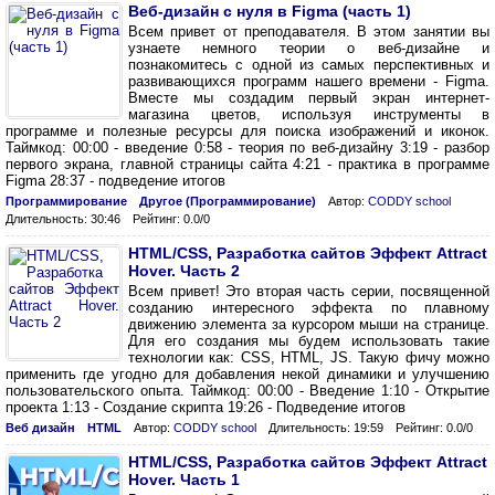
Веб-дизайн с нуля в Figma (часть 1)
Всем привет от преподавателя. В этом занятии вы
узнаете немного теории о веб-дизайне и
познакомитесь с одной из самых перспективных и
развивающихся программ нашего времени - Figma.
Вместе мы создадим первый экран интернет-
магазина цветов, используя инструменты в
программе и полезные ресурсы для поиска изображений и иконок.
Таймкод: 00:00 - введение 0:58 - теория по веб-дизайну 3:19 - разбор
первого экрана, главной страницы сайта 4:21 - практика в программе
Figma 28:37 - подведение итогов
Программирование
Другое (Программирование)
Автор:
CODDY school
Длительность: 30:46
Рейтинг: 0.0/0
HTML/CSS, Разработка сайтов Эффект Attract
Hover. Часть 2
Всем привет! Это вторая часть серии, посвященной
созданию интересного эффекта по плавному
движению элемента за курсором мыши на странице.
Для его создания мы будем использовать такие
технологии как: CSS, HTML, JS. Такую фичу можно
применить где угодно для добавления некой динамики и улучшению
пользовательского опыта. Таймкод: 00:00 - Введение 1:10 - Открытие
проекта 1:13 - Создание скрипта 19:26 - Подведение итогов
Веб дизайн
HTML
Автор:
CODDY school
Длительность: 19:59
Рейтинг: 0.0/0
HTML/CSS, Разработка сайтов Эффект Attract
Hover. Часть 1