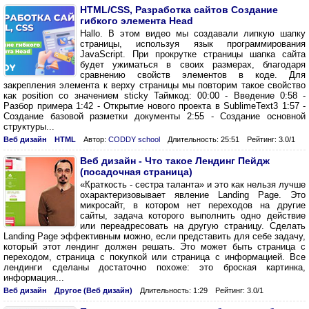
HTML/CSS, Разработка сайтов Создание
гибкого элемента Head
Hallo. В этом видео мы создавали липкую шапку
страницы, используя язык программирования
JavaScript. При прокрутке страницы шапка сайта
будет ужиматься в своих размерах, благодаря
сравнению свойств элементов в коде. Для
закрепления элемента к верху страницы мы повторим такое свойство
как position со значением sticky Таймкод: 00:00 - Введение 0:58 -
Разбор примера 1:42 - Открытие нового проекта в SublimeText3 1:57 -
Создание базовой разметки документы 2:55 - Создание основной
структуры...
Веб дизайн
HTML
Автор:
CODDY school
Длительность: 25:51
Рейтинг: 3.0/1
Веб дизайн - Что такое Лендинг Пейдж
(посадочная страница)
«Краткость - сестра таланта» и это как нельзя лучше
охарактеризовывает явление Landing Page. Это
микросайт, в котором нет переходов на другие
сайты, задача которого выполнить одно действие
или переадресовать на другую страницу. Сделать
Landing Page эффективным можно, если представить для себе задачу,
который этот лендинг должен решать. Это может быть страница с
переходом, страница с покупкой или страница с информацией. Все
лендинги сделаны достаточно похоже: это броская картинка,
информация...
Веб дизайн
Другое (Веб дизайн)
Длительность: 1:29
Рейтинг: 3.0/1