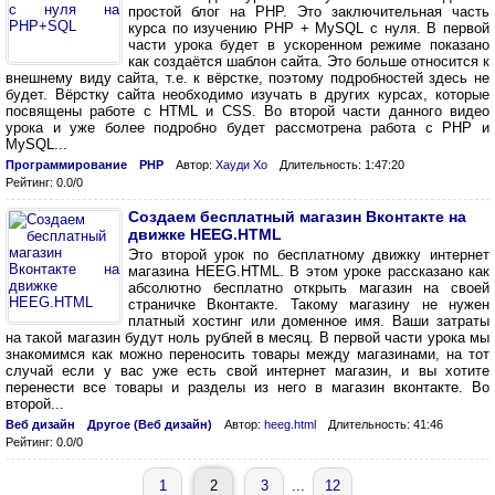
простой блог на PHP. Это заключительная часть
курса по изучению PHP + MySQL с нуля. В первой
части урока будет в ускоренном режиме показано
как создаётся шаблон сайта. Это больше относится к
внешнему виду сайта, т.е. к вёрстке, поэтому подробностей здесь не
будет. Вёрстку сайта необходимо изучать в других курсах, которые
посвящены работе с HTML и CSS. Во второй части данного видео
урока и уже более подробно будет рассмотрена работа с PHP и
MySQL...
Программирование
PHP
Автор:
Хауди Хо
Длительность: 1:47:20
Рейтинг: 0.0/0
Создаем бесплатный магазин Вконтакте на
движке HEEG.HTML
Это второй урок по бесплатному движку интернет
магазина HEEG.HTML. В этом уроке рассказано как
абсолютно бесплатно открыть магазин на своей
страничке Вконтакте. Такому магазину не нужен
платный хостинг или доменное имя. Ваши затраты
на такой магазин будут ноль рублей в месяц. В первой части урока мы
знакомимся как можно переносить товары между магазинами, на тот
случай если у вас уже есть свой интернет магазин, и вы хотите
перенести все товары и разделы из него в магазин вконтакте. Во
второй...
Веб дизайн
Другое (Веб дизайн)
Автор:
heeg.html
Длительность: 41:46
Рейтинг: 0.0/0
1
2
3
...
12