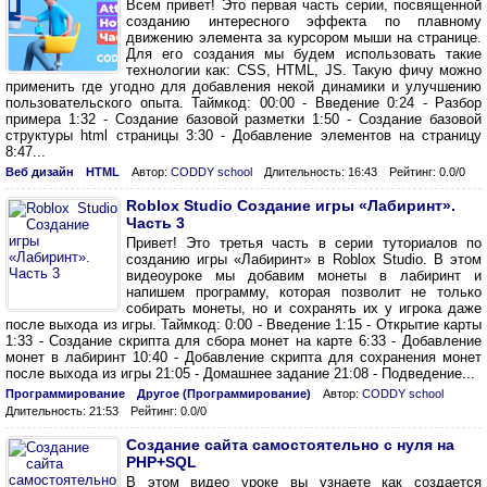
Всем привет! Это первая часть серии, посвященной
созданию интересного эффекта по плавному
движению элемента за курсором мыши на странице.
Для его создания мы будем использовать такие
технологии как: CSS, HTML, JS. Такую фичу можно
применить где угодно для добавления некой динамики и улучшению
пользовательского опыта. Таймкод: 00:00 - Введение 0:24 - Разбор
примера 1:32 - Создание базовой разметки 1:50 - Создание базовой
структуры html страницы 3:30 - Добавление элементов на страницу
8:47...
Веб дизайн
HTML
Автор:
CODDY school
Длительность: 16:43
Рейтинг: 0.0/0
Roblox Studio Создание игры «Лабиринт».
Часть 3
Привет! Это третья часть в серии туториалов по
созданию игры «Лабиринт» в Roblox Studio. В этом
видеоуроке мы добавим монеты в лабиринт и
напишем программу, которая позволит не только
собирать монеты, но и сохранять их у игрока даже
после выхода из игры. Таймкод: 0:00 - Введение 1:15 - Открытие карты
1:33 - Создание скрипта для сбора монет на карте 6:33 - Добавление
монет в лабиринт 10:40 - Добавление скрипта для сохранения монет
после выхода из игры 21:05 - Домашнее задание 21:08 - Подведение...
Программирование
Другое (Программирование)
Автор:
CODDY school
Длительность: 21:53
Рейтинг: 0.0/0
Создание сайта самостоятельно с нуля на
PHP+SQL
В этом видео уроке вы узнаете как создается