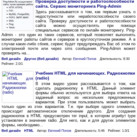
Проверка доступности и работоспособности
сайта. Сервис мониторинга Ping-Admin
Здесь рассказывается о том, как первым узнать о
недоступности или неработоспособности своего
сайта. Проверку доступности и работоспособности
сайта можно осуществлять при помощи
специальных сервисов по онлайн мониторингу. Ping-
Admin - это один из таких сервисов, который позволяет выполнять
мониторинг работы сайтов и серверов в круглосуточном режиме. А в
случае каких-либо сбоев, сервис будет предупреждать Вас об этом по
электронной почте или через sms сообщения. Ping-Admin может
проверять на...
Веб дизайн
Другое (Веб дизайн)
Автор:
Евгений Попов
Длительность: 8:30
Рейтинг: 2.0/1
Учебник HTML для начинающих. Радиокнопки
(radio)
В этом видео уроке рассказывается о том, как
сделать радиокнопку в HTML. Данный элемент
формы обычно используется для выбора ответа на
заданный вопрос из нескольких предложенных
вариантов. При этом пользователь может выбрать
только один из этих вариантов. Т.е. при выборе одного элемента,
происходит автоматическое отключение другого. Для создания
радиокнопок в HTML предусмотрен тег input, в котором атрибут type
установлен в значение radio. Для него, как и для других элементов
формы, необходимо...
Веб дизайн
HTML
Автор:
Евгений Попов
Длительность: 5:46
Рейтинг: 1.0/1