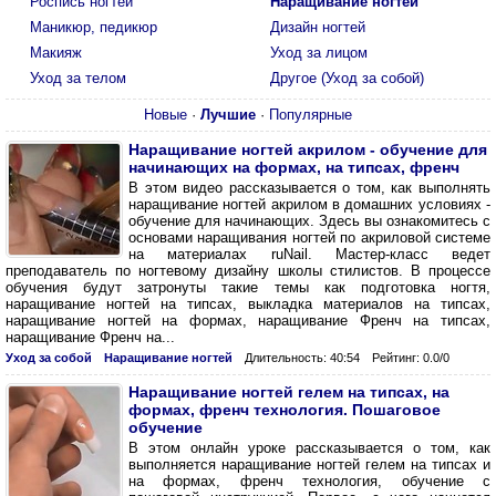
Роспись ногтей
Наращивание ногтей
Маникюр, педикюр
Дизайн ногтей
Макияж
Уход за лицом
Уход за телом
Другое (Уход за собой)
Новые
·
Лучшие
·
Популярные
Наращивание ногтей акрилом - обучение для
начинающих на формах, на типсах, френч
В этом видео рассказывается о том, как выполнять
наращивание ногтей акрилом в домашних условиях -
обучение для начинающих. Здесь вы ознакомитесь с
основами наращивания ногтей по акриловой системе
на материалах ruNail. Мастер-класс ведет
преподаватель по ногтевому дизайну школы стилистов. В процессе
обучения будут затронуты такие темы как подготовка ногтя,
наращивание ногтей на типсах, выкладка материалов на типсах,
наращивание ногтей на формах, наращивание Френч на типсах,
наращивание Френч на...
Уход за собой
Наращивание ногтей
Длительность: 40:54
Рейтинг: 0.0/0
Наращивание ногтей гелем на типсах, на
формах, френч технология. Пошаговое
обучение
В этом онлайн уроке рассказывается о том, как
выполняется наращивание ногтей гелем на типсах и
на формах, френч технология, обучение с