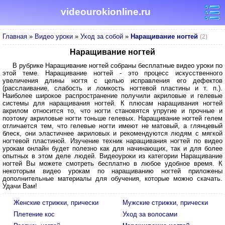
videourokionline.ru
Главная
»
Видео уроки
»
Уход за собой
»
Наращивание ногтей
(2)
Наращивание ногтей
В рубрике Наращивание ногтей собраны бесплатные видео уроки по
этой теме. Наращивание ногтей - это процесс искусственного
увеличения длины ногтя с целью исправления его дефектов
(расслаивание, слабость и ломкость ногтевой пластины и т. п.).
Наиболее широкое распространение получили акриловые и гелевые
системы для наращивания ногтей. К плюсам наращивания ногтей
акрилом относится то, что ногти становятся упругие и прочные и
поэтому акриловые ногти тоньше гелевых. Наращивание ногтей гелем
отличается тем, что гелевые ногти имеют не матовый, а глянцевый
блеск, они эластичнее акриловых и рекомендуются людям с мягкой
ногтевой пластиной. Изучение техник наращивания ногтей по видео
урокам онлайн будет полезно как для начинающих, так и для более
опытных в этом деле людей. Видеоуроки из категории Наращивание
ногтей Вы можете смотреть бесплатно в любое удобное время. К
некоторым видео урокам по наращиванию ногтей приложены
дополнительные материалы для обучения, которые можно скачать.
Удачи Вам!
Женские стрижки, прически
Мужские стрижки, прически
Плетение кос
Уход за волосами