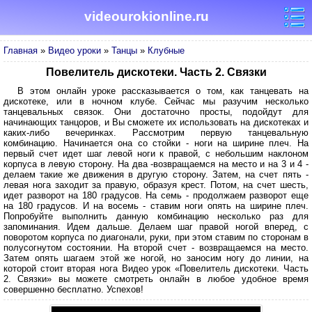
videourokionline.ru
Главная
»
Видео уроки
»
Танцы
»
Клубные
Повелитель дискотеки. Часть 2. Связки
В этом онлайн уроке рассказывается о том, как танцевать на
дискотеке, или в ночном клубе. Сейчас мы разучим несколько
танцевальных связок. Они достаточно просты, подойдут для
начинающих танцоров, и Вы сможете их использовать на дискотеках и
каких-либо вечеринках. Рассмотрим первую танцевальную
комбинацию. Начинается она со стойки - ноги на ширине плеч. На
первый счет идет шаг левой ноги к правой, с небольшим наклоном
корпуса в левую сторону. На два -возвращаемся на место и на 3 и 4 -
делаем такие же движения в другую сторону. Затем, на счет пять -
левая нога заходит за правую, образуя крест. Потом, на счет шесть,
идет разворот на 180 градусов. На семь - продолжаем разворот еще
на 180 градусов. И на восемь - ставим ноги опять на ширине плеч.
Попробуйте выполнить данную комбинацию несколько раз для
запоминания. Идем дальше. Делаем шаг правой ногой вперед, с
поворотом корпуса по диагонали, руки, при этом ставим по сторонам в
полусогнутом состоянии. На второй счет - возвращаемся на место.
Затем опять шагаем этой же ногой, но заносим ногу до линии, на
которой стоит вторая нога Видео урок «Повелитель дискотеки. Часть
2. Связки» вы можете смотреть онлайн в любое удобное время
совершенно бесплатно. Успехов!