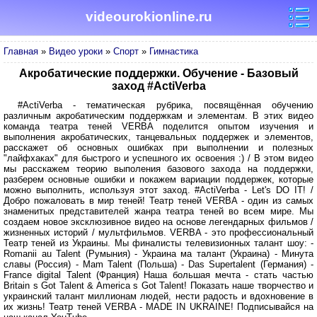
videourokionline.ru
Главная
»
Видео уроки
»
Спорт
»
Гимнастика
Акробатические поддержки. Обучение - Базовый
заход #ActiVerba
#ActiVerba - тематическая рубрика, посвящённая обучению
различным акробатическим поддержкам и элементам. В этих видео
команда театра теней VERBA поделится опытом изучения и
выполнения акробатических, танцевальных поддержек и элементов,
расскажет об основных ошибках при выполнении и полезных
"лайфхаках" для быстрого и успешного их освоения :) / В этом видео
мы расскажем теорию выполения базового захода на поддержки,
разберем основные ошибки и покажем вариации поддержек, которые
можно выполнить, используя этот заход. #ActiVerba - Let's DO IT! /
Добро пожаловать в мир теней! Театр теней VERBA - один из самых
знаменитых представителей жанра театра теней во всем мире. Мы
создаем новое эксклюзивное видео на основе легендарных фильмов /
жизненных историй / мультфильмов. VERBA - это профессиональный
Театр теней из Украины. Мы финалисты телевизионных талант шоу: -
Romanii au Talent (Румыния) - Украина ма талант (Украина) - Минута
славы (Россия) - Мam Talent (Польша) - Das Supertalent (Германия) -
France digital Talent (Франция) Наша большая мечта - стать частью
Britain s Got Talent & America s Got Talent! Показать наше творчество и
украинский талант миллионам людей, нести радость и вдохновение в
их жизнь! Театр теней VERBA - MADE IN UKRAINE! Подписывайся на