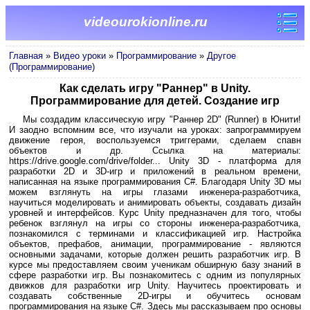
videourokionline.ru
Главная
»
Видео уроки
»
Программирование
»
Другое
(Программирование)
Как сделать игру "Раннер" в Unity.
Программирование для детей. Создание игр
Мы создадим классическую игру "Раннер 2D" (Runner) в Юнити!
И заодно вспомним все, что изучали на уроках: запрограммируем
движение героя, воспользуемся триггерами, сделаем спавн
объектов и др. Ссылка на материалы:
https://drive.google.com/drive/folder... Unity 3D - платформа для
разработки 2D и 3D-игр и приложений в реальном времени,
написанная на языке программирования C#. Благодаря Unity 3D мы
можем взглянуть на игры глазами инженера-разработчика,
научиться моделировать и анимировать объекты, создавать дизайн
уровней и интерфейсов. Курс Unity предназначен для того, чтобы
ребенок взглянул на игры со стороны инженера-разработчика,
познакомился с терминами и классификацией игр. Настройка
объектов, префабов, анимации, программирование - являются
основными задачами, которые должен решить разработчик игр. В
курсе мы предоставляем своим ученикам обширную базу знаний в
сфере разработки игр. Вы познакомитесь с одним из популярных
движков для разработки игр Unity. Научитесь проектировать и
создавать собственные 2D-игры и обучитесь основам
программирования на языке С#. Здесь мы рассказываем про основы