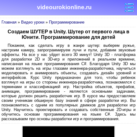
videourokionline.ru
Главная
»
Видео уроки
»
Программирование
Создаем ШУТЕР в Unity. Шутер от первого лица в
Юнити. Программирование для детей
Покажем, как сделать игру в жанре шутер: выберем ружье,
настроим камеру, запрограммируем лучи и пули, добавим звуковые
эффекты. На все у нас уйдет всего 30 минут! Unity 3D - платформа
для разработки 2D и 3D-игр и приложений в реальном времени,
написанная на языке программирования C#. Благодаря Unity 3D мы
можем взглянуть на игры глазами инженера-разработчика, научиться
моделировать и анимировать объекты, создавать дизайн уровней и
интерфейсов. Курс Unity предназначен для того, чтобы ребенок
взглянул на игры со стороны инженера-разработчика, познакомился с
терминами и классификацией игр. Настройка объектов, префабов,
анимации, программирование - являются основными задачами,
которые должен решить разработчик игр. В курсе мы предоставляем
своим ученикам обширную базу знаний в сфере разработки игр. Вы
познакомитесь с одним из популярных движков для разработки игр
Unity. Научитесь проектировать и создавать собственные 2D-игры и
обучитесь основам программирования на языке С#. Здесь мы
рассказываем про основы разработки игр и программирования.