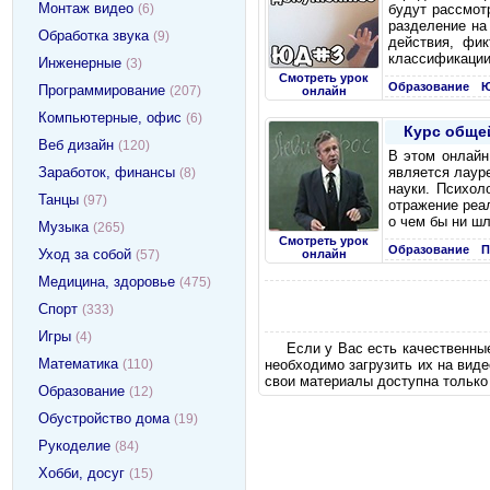
Монтаж видео
(6)
будут рассмот
разделение на
Обработка звука
(9)
действия, фик
классификации 
Инженерные
(3)
Смотреть урок
Образование
Ю
Программирование
(207)
онлайн
Компьютерные, офис
(6)
Курс общей
Веб дизайн
(120)
В этом онлайн
Заработок, финансы
является лаур
(8)
науки. Психол
Танцы
(97)
отражение реал
о чем бы ни шл
Музыка
(265)
Смотреть урок
Образование
П
Уход за собой
(57)
онлайн
Медицина, здоровье
(475)
Спорт
(333)
Игры
(4)
Если у Вас есть качественны
Математика
необходимо загрузить их на вид
(110)
свои материалы доступна только
Образование
(12)
Обустройство дома
(19)
Рукоделие
(84)
Хобби, досуг
(15)