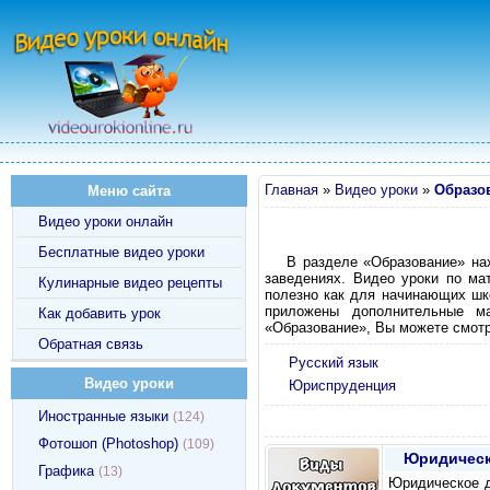
Главная
»
Видео уроки
»
Образо
Меню сайта
Видео уроки онлайн
Бесплатные видео уроки
В разделе «Образование» на
заведениях. Видео уроки по ма
Кулинарные видео рецепты
полезно как для начинающих шко
приложены дополнительные м
Как добавить урок
«Образование», Вы можете смотр
Обратная связь
Русский язык
Видео уроки
Юриспруденция
Иностранные языки
(124)
Фотошоп (Photoshop)
(109)
Юридическ
Графика
(13)
Юридическое д