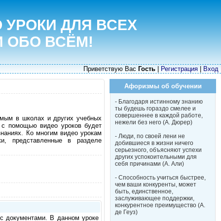
 УРОКИ ДЛЯ ВСЕХ
И ОБО ВСЁМ!
Приветствую Вас
Гость
|
Регистрация
|
Вход
Афоризмы об обучении
- Благодаря истинному знанию
ты будешь гораздо смелее и
совершеннее в каждой работе,
емым в школах и других учебных
нежели без него (А. Дюрер)
е с помощью видео уроков будет
знаниях. Ко многим видео урокам
- Люди, по своей лени не
и, представленные в разделе
добившиеся в жизни ничего
серьезного, объясняют успехи
других успокоительными для
себя причинами (А. Али)
- Способность учиться быстрее,
чем ваши конкуренты, может
быть, единственное,
заслуживающее поддержки,
конкурентное преимущество (А.
де Геуз)
 с документами. В данном уроке