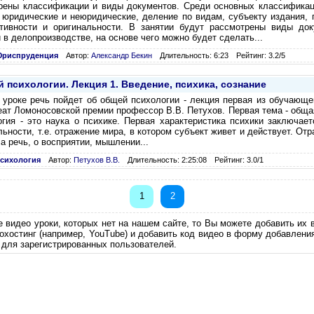
рены классификации и виды документов. Среди основных классифика
 юридические и неюридические, деление по видам, субъекту издания, 
тивности и оригинальности. В занятии будут рассмотрены виды до
в делопроизводстве, на основе чего можно будет сделать...
риспруденция
Автор:
Александр Бекин
Длительность: 6:23
Рейтинг: 3.2/5
 психологии. Лекция 1. Введение, психика, сознание
 уроке речь пойдет об общей психологии - лекция первая из обучающе
еат Ломоносовской премии профессор В.В. Петухов. Первая тема - общая
огия - это наука о психике. Первая характеристика психики заключает
ьности, т.е. отражение мира, в котором субъект живет и действует. От
а речь, о восприятии, мышлении...
сихология
Автор:
Петухов В.В.
Длительность: 2:25:08
Рейтинг: 3.0/1
1
2
е видео уроки, которых нет на нашем сайте, то Вы можете добавить их 
еохостинг (например, YouTube) и добавить код видео в форму добавлени
 для зарегистрированных пользователей.