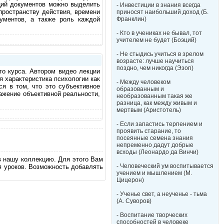
ций документов можно выделить
- Инвестиции в знания всегда
пространству действия, времени
приносят наибольший доход (Б.
кументов, а также роль каждой
Франклин)
- Кто в учениках не бывал, тот
учителем не будет (Боэций)
- Не стыдись учиться в зрелом
возрасте: лучше научиться
поздно, чем никогда (Эзоп)
го курса. Автором видео лекции
 характеристика психологии как
- Между человеком
ся в том, что это субъективное
образованным и
ражение объективной реальности,
необразованным такая же
разница, как между живым и
мертвым (Аристотель)
- Если запастись терпением и
проявить старание, то
посеянные семена знания
непременно дадут добрые
всходы (Леонардо да Винчи)
в нашу коллекцию. Для этого Вам
- Человеческий ум воспитывается
я уроков. Возможность добавлять
учением и мышлением (М.
Цицерон)
- Ученье свет, а неученье - тьма
(А. Суворов)
- Воспитание творческих
способностей в человеке