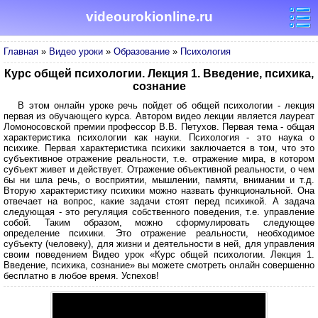
videourokionline.ru
Главная
»
Видео уроки
»
Образование
»
Психология
Курс общей психологии. Лекция 1. Введение, психика,
сознание
В этом онлайн уроке речь пойдет об общей психологии - лекция
первая из обучающего курса. Автором видео лекции является лауреат
Ломоносовской премии профессор В.В. Петухов. Первая тема - общая
характеристика психологии как науки. Психология - это наука о
психике. Первая характеристика психики заключается в том, что это
субъективное отражение реальности, т.е. отражение мира, в котором
субъект живет и действует. Отражение объективной реальности, о чем
бы ни шла речь, о восприятии, мышлении, памяти, внимании и т.д.
Вторую характеристику психики можно назвать функциональной. Она
отвечает на вопрос, какие задачи стоят перед психикой. А задача
следующая - это регуляция собственного поведения, т.е. управление
собой. Таким образом, можно сформулировать следующее
определение психики. Это отражение реальности, необходимое
субъекту (человеку), для жизни и деятельности в ней, для управления
своим поведением Видео урок «Курс общей психологии. Лекция 1.
Введение, психика, сознание» вы можете смотреть онлайн совершенно
бесплатно в любое время. Успехов!