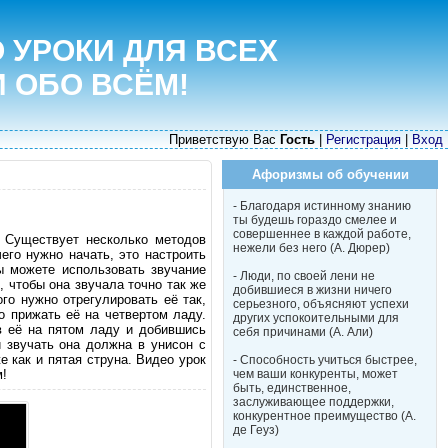
 УРОКИ ДЛЯ ВСЕХ
И ОБО ВСЁМ!
Приветствую Вас
Гость
|
Регистрация
|
Вход
Афоризмы об обучении
- Благодаря истинному знанию
ты будешь гораздо смелее и
совершеннее в каждой работе,
. Существует несколько методов
нежели без него (А. Дюрер)
его нужно начать, это настроить
ы можете использовать звучание
- Люди, по своей лени не
, чтобы она звучала точно так же
добившиеся в жизни ничего
го нужно отрегулировать её так,
серьезного, объясняют успехи
о прижать её на четвертом ладу.
других успокоительными для
в её на пятом ладу и добившись
себя причинами (А. Али)
и звучать она должна в унисон с
е как и пятая струна. Видео урок
- Способность учиться быстрее,
м!
чем ваши конкуренты, может
быть, единственное,
заслуживающее поддержки,
конкурентное преимущество (А.
де Геуз)