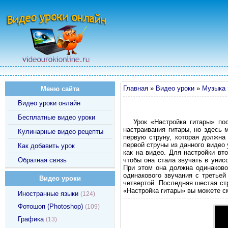
Главная
»
Видео уроки
»
Музыка
Меню сайта
Видео уроки онлайн
Бесплатные видео уроки
Урок «Настройка гитары» по
настраивания гитары, но здесь 
Кулинарные видео рецепты
первую струну, которая должна
первой струны из данного видео 
Как добавить урок
как на видео. Для настройки вт
Обратная связь
чтобы она стала звучать в унис
При этом она должна одинаково
одинакового звучания с третьей
Видео уроки
четвертой. Последняя шестая стр
«Настройка гитары» вы можете с
Иностранные языки
(124)
Фотошоп (Photoshop)
(109)
Графика
(13)