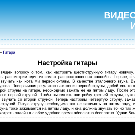
ВИДЕО
»
Гитара
Настройка гитары
священ вопросу о том, как настроить шестиструнную гитару новичку
мы рассмотрим один из самых распространенных способов. Первое, с ч
 звучать как нота Ми первой октавы. В качестве эталонного звука, В
урока. Поворачивая регулятор натяжения первой струны, добейтесь того
орой струны на гитаре, необходимо зажать её на пятом ладу. После это
он с первой струной. Чтобы выполнить настройку третьей струны, нужн
 звучать со второй струной. Теперь настроим четвертую струну, зажа
 струной. Пятую струну необходимо так же зажимать на пятом ладу, 
уна тоже зажимается на пятом ладу, и она должна звучать точно так ж
мотреть онлайн в любое удобное время абсолютно бесплатно. Удачи Ва