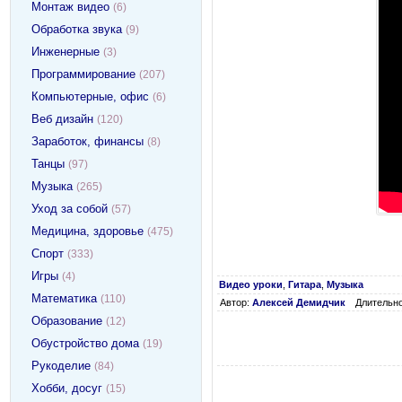
Монтаж видео
(6)
Обработка звука
(9)
Инженерные
(3)
Программирование
(207)
Компьютерные, офис
(6)
Веб дизайн
(120)
Заработок, финансы
(8)
Танцы
(97)
Музыка
(265)
Уход за собой
(57)
Медицина, здоровье
(475)
Спорт
(333)
Игры
(4)
Видео уроки
,
Гитара
,
Музыка
Математика
(110)
Автор:
Алексей Демидчик
Длительно
Образование
(12)
Обустройство дома
(19)
Рукоделие
(84)
Хобби, досуг
(15)