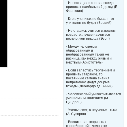
- Инвестиции в знания всегда
приносят наибольший доход (Б.
Франклин)
- Кто в учениках не бывал, тот
учителем не будет (Боэций)
- Не стыдись учиться в зрелом
возрасте: лучше научиться
поздно, чем никогда (Эзоп)
- Между человеком
образованным и
необразованным такая же
разница, как между живым и
мертвым (Аристотель)
- Если запастись терпением и
проявить старание, то
посеянные семена знания
непременно дадут добрые
всходы (Леонардо да Винчи)
- Человеческий ум воспитывается
учением и мышлением (М.
Цицерон)
- Ученье свет, а неученье - тьма
(А. Суворов)
- Воспитание творческих
способностей в человеке