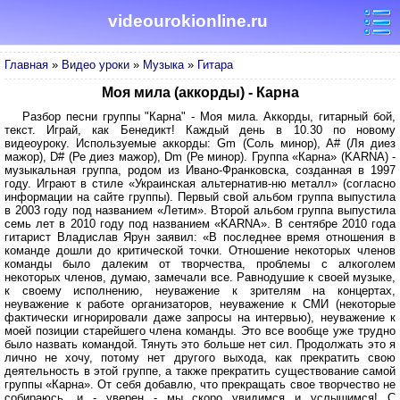
videourokionline.ru
Главная
»
Видео уроки
»
Музыка
»
Гитара
Моя мила (аккорды) - Карна
Разбор песни группы "Карна" - Моя мила. Аккорды, гитарный бой,
текст. Играй, как Бенедикт! Каждый день в 10.30 по новому
видеоуроку. Используемые аккорды: Gm (Cоль минор), A# (Ля диез
мажор), D# (Ре диез мажор), Dm (Ре минор). Группа «Карна» (KARNA) -
музыкальная группа, родом из Ивано-Франковска, созданная в 1997
году. Играют в стиле «Украинская альтернатив-ню металл» (согласно
информации на сайте группы). Первый свой альбом группа выпустила
в 2003 году под названием «Летим». Второй альбом группа выпустила
семь лет в 2010 году под названием «KARNA». В сентябре 2010 года
гитарист Владислав Ярун заявил: «В последнее время отношения в
команде дошли до критической точки. Отношение некоторых членов
команды было далеким от творчества, проблемы с алкоголем
некоторых членов, думаю, замечали все. Равнодушие к своей музыке,
к своему исполнению, неуважение к зрителям на концертах,
неуважение к работе организаторов, неуважение к СМИ (некоторые
фактически игнорировали даже запросы на интервью), неуважение к
моей позиции старейшего члена команды. Это все вообще уже трудно
было назвать командой. Тянуть это больше нет сил. Продолжать это я
лично не хочу, потому нет другого выхода, как прекратить свою
деятельность в этой группе, а также прекратить существование самой
группы «Карна». От себя добавлю, что прекращать свое творчество не
собираюсь, и - уверен - мы скоро увидимся и услышимся! С