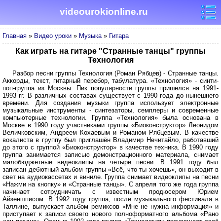
videourokionline.ru
Главная
»
Видео уроки
»
Музыка
»
Гитара
Как играть на гитаре "Странные танцы" группы
Технология
Разбор песни группы Технология (Роман Рябцев) - Странные танцы.
Аккорды, текст, гитарный перебор, табулатура. «Технология» - синти-
поп-группа из Москвы. Пик популярности группы пришелся на 1991-
1993 гг. В различных составах существует с 1990 года до нынешнего
времени. Для создания музыки группа использует электронные
музыкальные инструменты - синтезаторы, семплеры и современные
компьютерные технологии. Группа «Технология» была основана в
Москве в 1990 году участниками группы «Биоконструктор» Леонидом
Величковским, Андреем Кохаевым и Романом Рябцевым. В качестве
вокалиста в группу был приглашён Владимир Нечитайло, работавший
до этого с группой «Биоконструктор» в качестве техника. В 1990 году
группа занимается записью демонстрационного материала, снимает
малобюджетные видеоклипы на четыре песни. В 1991 году был
записан дебютный альбом группы «Всё, что ты хочешь», он выходит в
свет на аудиокассетах и виниле. Группа снимает видеоклипы на песни
«Нажми на кнопку» и «Странные танцы». С апреля того же года группа
начинает сотрудничать с известным продюсером Юрием
Айзеншписом. В 1992 году группа, после музыкального фестиваля в
Таллине, выпускает альбом ремиксов «Мне не нужна информация» и
приступает к записи своего нового полноформатного альбома «Рано