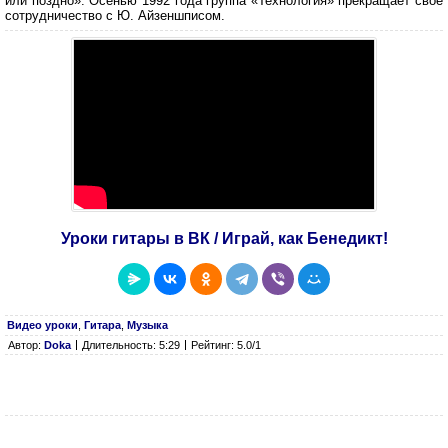
или поздно». Осенью 1992 года группа «Технология» прекращает своё
сотрудничество с Ю. Айзеншписом.
Уроки гитары в ВК / Играй, как Бенедикт!
Видео уроки
,
Гитара
,
Музыка
Автор:
Doka
Длительность: 5:29
Рейтинг: 5.0/1