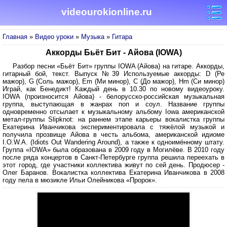
videourokionline.ru
Главная
»
Видео уроки
»
Музыка
»
Гитара
Аккорды Бьёт Бит - Айова (IOWA)
Разбор песни «Бьёт Бит» группы IOWA (Айова) на гитаре. Аккорды,
гитарный бой, текст. Выпуск №39 Используемые аккорды: D (Ре
мажор), G (Соль мажор), Em (Ми минор), C (До мажор), Hm (Си минор)
Играй, как Бенедикт! Каждый день в 10.30 по новому видеоуроку.
IOWA (произносится Айова) - белорусско-российская музыкальная
группа, выступающая в жанрах поп и соул. Название группы
одновременно отсылает к музыкальному альбому Iowa американской
метал-группы Slipknot: на раннем этапе карьеры вокалистка группы
Екатерина Иванчикова экспериментировала с тяжёлой музыкой и
получила прозвище Айова в честь альбома, американской идиоме
I.O.W.A. (Idiots Out Wandering Around), а также к одноимённому штату.
Группа «IOWA» была образована в 2009 году в Могилёве. В 2010 году
после ряда концертов в Санкт-Петербурге группа решила переехать в
этот город, где участники коллектива живут по сей день. Продюсер -
Олег Баранов. Вокалистка коллектива Екатерина Иванчикова в 2008
году пела в мюзикле Ильи Олейникова «Пророк».