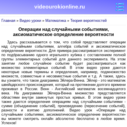
videourokionline.ru
Главная
»
Видео уроки
»
Математика
»
Теория вероятностей
Операции над случайными событиями,
аксиоматическое определение вероятности
Здесь рассказывается о том, что собой представляют операции
над случайными событиями, алгебра событий и аксиоматическое
определение вероятности. Для примера рассматривается эксперимент
по подбрасыванию одного игрального кубика с составлением полной
группы элементарных событий для данного эксперимента. На этом
занятии любое случайное событие будет рассматриваться как
множество элементарных событий. В этом видео уроке даются
некоторые новые термины и определения, например, подмножество
множеств, совместные и несовместные события и т.д. А также, здесь
вы узнаете, что такое диаграмма Эйлера-Венна. Эйлер - это математик
швейцарского происхождения, который на протяжении долгого времени
проживал в России. Венн - Английский математик восемнадцатого
века. На диаграммах Эйлера-Венна множество представляется
областями внутри замкнутых простых кривых. В этом видео уроке
также даются определения операциям над случайными событиями -
сумме (объединение событий), произведению (пересечение событий),
разности и взятию дополнений. Видео урок «Операции над
случайными событиями, аксиоматическое определение вероятности»
вы можете смотреть онлайн абсолютно бесплатно в любое время.
Успехов!