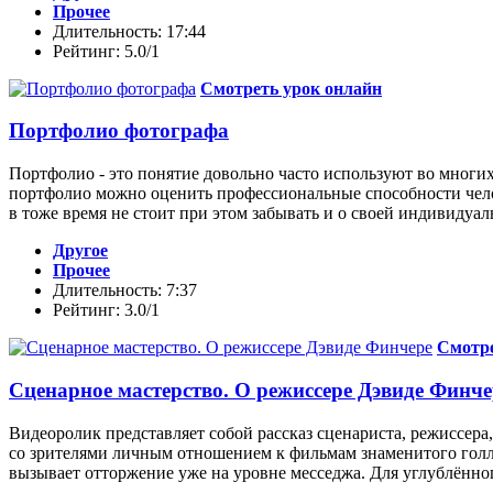
Прочее
Длительность: 17:44
Рейтинг: 5.0/1
Смотреть урок онлайн
Портфолио фотографа
Портфолио - это понятие довольно часто используют во многих
портфолио можно оценить профессиональные способности челов
в тоже время не стоит при этом забывать и о своей индивидуал
Другое
Прочее
Длительность: 7:37
Рейтинг: 3.0/1
Смотре
Сценарное мастерство. О режиссере Дэвиде Финче
Видеоролик представляет собой рассказ сценариста, режиссер
со зрителями личным отношением к фильмам знаменитого голлив
вызывает отторжение уже на уровне месседжа. Для углублённо