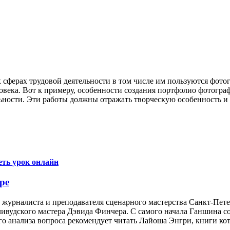
 сферах трудовой деятельности в том числе им пользуются фото
ека. Вот к примеру, особенности создания портфолио фотографа
ьности. Эти работы должны отражать творческую особенность и к
ть урок онлайн
ре
а, журналиста и преподавателя сценарного мастерства Санкт-П
удского мастера Дэвида Финчера. С самого начала Ганшина созн
го анализа вопроса рекомендует читать Лайоша Энгри, книги ко