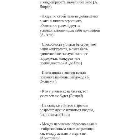
в каждой работе, нежели без него (А.
Дюрер)
- Люди, по своей лени не добившиеся
в жизни ничего серьезного,
объясняют успехи других
успокоительными для себя причинами
(А. Али)
- Способность учиться быстрее, чем
ваши конкуренты, может быть,
единственное, заслуживающее
поддержки, конкурентное
преимущество (А. де Геуз)
- Инвестиции в знания всегда
приносят наибольший доход (Б.
Франклин)
- Кто в учениках не бывал, тот
учителем не будет (Боэций)
- Не стыдись учиться в зрелом
возрасте: лучше научиться поздно,
чем никогда (Эзоп)
- Между человеком образованным и
необразованным такая же разница,
как между живым и мертвым
(Аристотель)