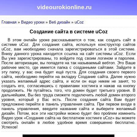
videourokionline.ru
Главная
»
Видео уроки
»
Веб дизайн
»
uCoz
Создание сайта в системе uCoz
В этом онлайн уроке рассказывается о том, как создать сайт в
системе uCoz. Для создания сайта, используя конструктор сайтов
uCoz, вам необходимо сначала зарегистрироваться в этой системе.
Внизу данного урока находится ссылка на сайт системы uCoz. Если
Вы уже зарегистрированы, то войдите под своим логином и паролем.
После авторизации, вы попадете на так называемый вебтоп. Это Ваше
рабочее место, где имеется папка с созданными сайтами. Зайдите в
эту папку, у вас она будет ещё пуста. Для создания своего первого
сайта, необходимо перейти на вкладку Создание сайта. Далее нужно
указать желаемый адрес сайта, и если он еще никем не занят, то
создать его, согласившись с правилами хостинга и нажав на кнопку
продолжить. Не пугайтесь того, что домен будет третьего уровня. В
дальнейшем, Вы без труда сможете подключить любой домен второго
уровня, который у Вас есть. После создания сайта Вам будет
предложено перейти в панель управления сайта. При первом входе в
панель управления, введите название сайта и выберите желаемый
дизайн. Потом, все эти настройки можно будет без проблем изменить
Видео урок «Создание сайта на бесплатном хостинге uCoz» вы можете
смотреть онлайн в любое удобное время совершенно бесплатно.
Успехов!