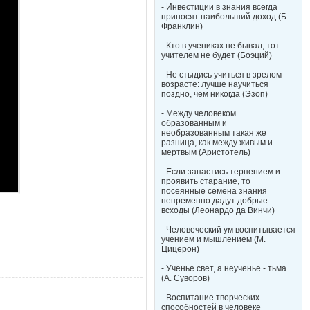
- Инвестиции в знания всегда
приносят наибольший доход (Б.
Франклин)
- Кто в учениках не бывал, тот
учителем не будет (Боэций)
- Не стыдись учиться в зрелом
возрасте: лучше научиться
поздно, чем никогда (Эзоп)
- Между человеком
образованным и
необразованным такая же
разница, как между живым и
мертвым (Аристотель)
- Если запастись терпением и
проявить старание, то
посеянные семена знания
непременно дадут добрые
всходы (Леонардо да Винчи)
- Человеческий ум воспитывается
учением и мышлением (М.
Цицерон)
- Ученье свет, а неученье - тьма
(А. Суворов)
- Воспитание творческих
способностей в человеке