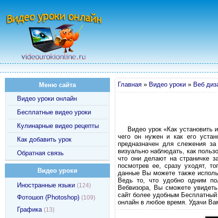
Главная
»
Видео уроки
»
Веб диз
Меню сайта
Видео уроки онлайн
Бесплатные видео уроки
Кулинарные видео рецепты
Видео урок «Как установить и
чего он нужен и как его устан
Как добавить урок
предназначен для слежения за
визуально наблюдать, как польз
Обратная связь
что они делают на страничке з
посмотрев ее, сразу уходят, т
Видео уроки
данные Вы можете также использ
Ведь то, что удобно одним по
Иностранные языки
(124)
Вебвизора, Вы сможете увидеть
сайт более удобным Бесплатный 
Фотошоп (Photoshop)
(109)
онлайн в любое время. Удачи Ва
Графика
(13)