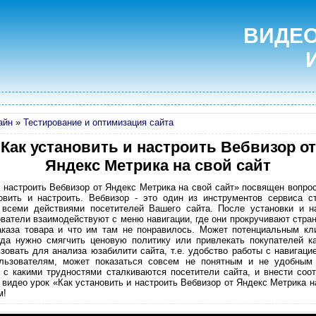
ВИДЕО
айн
»
Тестирование и оптимизация сайта
Как установить и настроить Вебвизор от
Яндекс Метрика на свой сайт
 настроить Вебвизор от Яндекс Метрика на свой сайт» посвящен вопрос
овить и настроить. Вебвизор - это один из инструментов сервиса с
 всеми действиями посетителей Вашего сайта. После установки и н
ователи взаимодействуют с меню навигации, где они прокручивают стран
аказа товара и что им там не понравилось. Может потенциальным кли
огда нужно смягчить ценовую политику или привлекать покупателей ка
овать для анализа юзабилити сайта, т.е. удобство работы с навигацие
льзователям, может показаться совсем не понятным и не удобным
 с какими трудностями сталкиваются посетители сайта, и внести соо
видео урок «Как установить и настроить Вебвизор от Яндекс Метрика н
м!