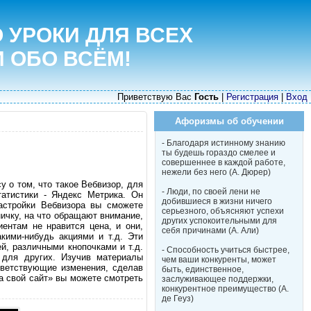
 УРОКИ ДЛЯ ВСЕХ
И ОБО ВСЁМ!
Приветствую Вас
Гость
|
Регистрация
|
Вход
Афоризмы об обучении
- Благодаря истинному знанию
ты будешь гораздо смелее и
совершеннее в каждой работе,
нежели без него (А. Дюрер)
у о том, что такое Вебвизор, для
- Люди, по своей лени не
татистики - Яндекс Метрика. Он
добившиеся в жизни ничего
астройки Вебвизора вы сможете
серьезного, объясняют успехи
ичку, на что обращают внимание,
других успокоительными для
ентам не нравится цена, и они,
себя причинами (А. Али)
кими-нибудь акциями и т.д. Эти
й, различными кнопочками и т.д.
- Способность учиться быстрее,
 для других. Изучив материалы
чем ваши конкуренты, может
тветствующие изменения, сделав
быть, единственное,
а свой сайт» вы можете смотреть
заслуживающее поддержки,
конкурентное преимущество (А.
де Геуз)