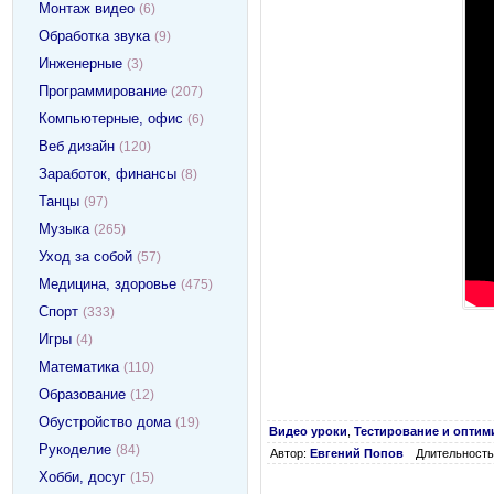
Монтаж видео
(6)
Обработка звука
(9)
Инженерные
(3)
Программирование
(207)
Компьютерные, офис
(6)
Веб дизайн
(120)
Заработок, финансы
(8)
Танцы
(97)
Музыка
(265)
Уход за собой
(57)
Медицина, здоровье
(475)
Спорт
(333)
Игры
(4)
Математика
(110)
Образование
(12)
Обустройство дома
(19)
Видео уроки
,
Тестирование и оптим
Рукоделие
(84)
Автор:
Евгений Попов
Длительность:
Хобби, досуг
(15)