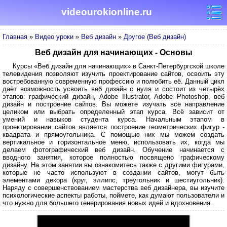
videourokionline.ru
Главная
»
Видео уроки
»
Веб дизайн
»
Другое (Веб дизайн)
Веб дизайн для начинающих - Основы
Курсы «Веб дизайн для начинающих» в Санкт-Петербургской школе
телевидения позволяют изучить проектирование сайтов, освоить эту
востребованную современную профессию и полюбить её. Данный цикл
даёт возможность усвоить веб дизайн с нуля и состоит из четырёх
этапов: графический дизайн, Adobe Illustrator, Adobe Photoshop, веб
дизайн и построение сайтов. Вы можете изучать все направление
целиком или выбрать определенный этап курса. Всё зависит от
умений и навыков студента курса. Начальным этапом в
проектировании сайтов является построение геометрических фигур -
квадрата и прямоугольника. С помощью них мы можем создать
вертикальное и горизонтальное меню, использовать их, когда мы
делаем фотографический веб дизайн. Обучение начинается с
вводного занятия, которое полностью посвящено графическому
дизайну. На этом занятии вы ознакомитесь также с другими фигурами,
которые не часто используют в создании сайтов, могут быть
элементами декора (круг, эллипс, треугольник и шестиугольник).
Наряду с совершенствованием мастерства веб дизайнера, вы изучите
психологические аспекты работы, поймете, как думают пользователи и
что нужно для большего генерирования новых идей и вдохновения.