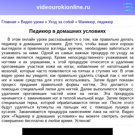
videourokionline.ru
Главная
»
Видео уроки
»
Уход за собой
»
Маникюр, педикюр
Педикюр в домашних условиях
В этом онлайн уроке рассказывается о том, как правильно делать
педикюр в домашних условиях. Для того, чтобы ваши ноги хорошо
выглядели и привлекали взгляды мужчин, необходимо заботиться и
ухаживать за ними. Одной из самых важных процедур по уходу за
ногами является педикюр. Кроме непосредственного ухаживания за
ногтями и их украшении, к этой процедуре относится и удаление
ороговевших участков кожи на ногах, избавление от натоптышей и
мозолей, которые часто появляются на пятках и ступнях ног. В этом
видео уроке вы увидите, как правильно удалять старый лак с ногтей
ног и какие средства для этого использовать. Затем будет показан
процесс придания правильной формы ногтям. Это делается с
помощью специальной пилки для ногтей. Далее выполняется процесс
удаления ороговевших частей кожи на ногах. Эта процедура
начинается с замачивания ног в теплой мыльной воде. Затем берется
специальная терка, которой обрабатываются пятки ног. После этого
будут удаляться кутикулы на пальцах ног с помощью пушера и
кусачек. Заканчивается процедура нанесением лака на ногти. Видео
урок «Педикюр в домашних условиях» вы можете смотреть онлайн
совершенно бесплатно в любое время. Успехов!