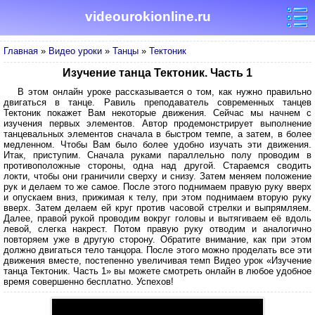
videourokionline.ru
Главная
»
Видео уроки
»
Танцы
»
Тектоник
Изучение танца Тектоник. Часть 1
В этом онлайн уроке рассказывается о том, как нужно правильно
двигаться в танце. Равиль преподаватель современных танцев
Тектоник покажет Вам некоторые движения. Сейчас мы начнем с
изучения первых элементов. Автор продемонстрирует выполнение
танцевальных элементов сначала в быстром темпе, а затем, в более
медленном. Чтобы Вам было более удобно изучать эти движения.
Итак, приступим. Сначала руками параллельно полу проводим в
противоположные стороны, одна над другой. Стараемся сводить
локти, чтобы они граничили сверху и снизу. Затем меняем положение
рук и делаем то же самое. После этого поднимаем правую руку вверх
и опускаем вниз, прижимая к телу, при этом поднимаем вторую руку
вверх. Затем делаем ей круг против часовой стрелки и выпрямляем.
Далее, правой рукой проводим вокруг головы и вытягиваем её вдоль
левой, слегка накрест. Потом правую руку отводим и аналогично
повторяем уже в другую сторону. Обратите внимание, как при этом
должно двигаться тело танцора. После этого можно проделать все эти
движения вместе, постепенно увеличивая темп Видео урок «Изучение
танца Тектоник. Часть 1» вы можете смотреть онлайн в любое удобное
время совершенно бесплатно. Успехов!