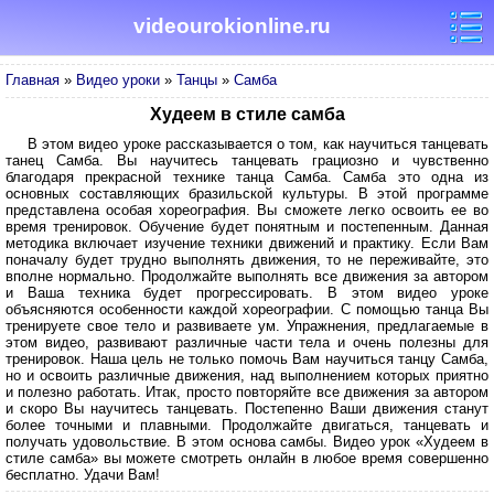
videourokionline.ru
Главная
»
Видео уроки
»
Танцы
»
Самба
Худеем в стиле самба
В этом видео уроке рассказывается о том, как научиться танцевать
танец Самба. Вы научитесь танцевать грациозно и чувственно
благодаря прекрасной технике танца Самба. Самба это одна из
основных составляющих бразильской культуры. В этой программе
представлена особая хореография. Вы сможете легко освоить ее во
время тренировок. Обучение будет понятным и постепенным. Данная
методика включает изучение техники движений и практику. Если Вам
поначалу будет трудно выполнять движения, то не переживайте, это
вполне нормально. Продолжайте выполнять все движения за автором
и Ваша техника будет прогрессировать. В этом видео уроке
объясняются особенности каждой хореографии. С помощью танца Вы
тренируете свое тело и развиваете ум. Упражнения, предлагаемые в
этом видео, развивают различные части тела и очень полезны для
тренировок. Наша цель не только помочь Вам научиться танцу Самба,
но и освоить различные движения, над выполнением которых приятно
и полезно работать. Итак, просто повторяйте все движения за автором
и скоро Вы научитесь танцевать. Постепенно Ваши движения станут
более точными и плавными. Продолжайте двигаться, танцевать и
получать удовольствие. В этом основа самбы. Видео урок «Худеем в
стиле самба» вы можете смотреть онлайн в любое время совершенно
бесплатно. Удачи Вам!