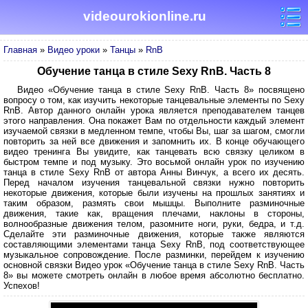
videourokionline.ru
Главная
»
Видео уроки
»
Танцы
»
RnB
Обучение танца в стиле Sexy RnB. Часть 8
Видео «Обучение танца в стиле Sexy RnB. Часть 8» посвящено
вопросу о том, как изучить некоторые танцевальные элементы по Sexy
RnB. Автор данного онлайн урока является преподавателем танцев
этого направления. Она покажет Вам по отдельности каждый элемент
изучаемой связки в медленном темпе, чтобы Вы, шаг за шагом, смогли
повторить за ней все движения и запомнить их. В конце обучающего
видео тренинга Вы увидите, как танцевать всю связку целиком в
быстром темпе и под музыку. Это восьмой онлайн урок по изучению
танца в стиле Sexy RnB от автора Анны Винчук, а всего их десять.
Перед началом изучения танцевальной связки нужно повторить
некоторые движения, которые были изучены на прошлых занятиях и
таким образом, размять свои мышцы. Выполните разминочные
движения, такие как, вращения плечами, наклоны в стороны,
волнообразные движения телом, разомните ноги, руки, бедра, и т.д.
Сделайте эти разминочные движения, которые также являются
составляющими элементами танца Sexy RnB, под соответствующее
музыкальное сопровождение. После разминки, перейдем к изучению
основной связки Видео урок «Обучение танца в стиле Sexy RnB. Часть
8» вы можете смотреть онлайн в любое время абсолютно бесплатно.
Успехов!