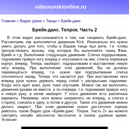
videourokionline.ru
Главная
»
Видео уроки
»
Танцы
»
Брейк-данс
Брейк-данс. Топрок. Часть 2
В этом видео рассказывается о том, как танцевать Брейк-данс.
Рассмотрим, как выполняется движение Kick. Изначально его нужно
уметь делать для того, чтобы в Вашем танце был ритм, т.е. чтобы
прочувствовать музыку, под которую Вы выполняете танец Фанк,
Брейк и т.д. Выполняем следующее движение. Слегка подпрыгиваем,
поднимаем правую ногу вперед и опускаемся на нее, слегка опрокинув
корпус вперед. Теперь наоборот, подпрыгиваем и выставляем левую
ногу вперед. При выполнении этих движений, Вы не должны
перемещаться вперед, т.е. нужно при подпрыгивании слегка
отклоняться назад. Теперь что касается рук. При выставлении ноги
вперед руки нужно держать перед собой с раскрытыми ладонями.
Когда нога идет вниз, руки тоже опускаем. Можно так же выполнять
движения руками не вместе, а по очереди, т.е. поднимаем правую ногу
и левую руку, а затем наоборот. У этого движения есть различные
варианты. Например, ноги можно направлять не вперед, а слегка в
сторону, сначала в одну, а потом в другую. Также это движение можно
делать накрест. При этом движении нужно достаточно хорошо
работать тазом Видео урок «Брейк-данс. Топрок. Часть 2» вы можете
смотреть онлайн абсолютно бесплатно в любое удобное время.
Успехов!