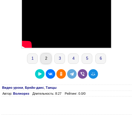
1
2
3
4
5
6
Видео уроки
,
Брейк-данс
,
Танцы
Автор:
Волнорез
Длительность: 8:27
Рейтинг: 0.0/0