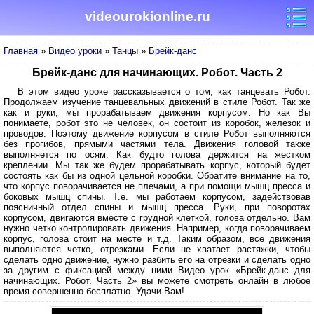
videourokionline.ru
Главная
»
Видео уроки
»
Танцы
»
Брейк-данс
Брейк-данс для начинающих. Робот. Часть 2
В этом видео уроке рассказывается о том, как танцевать Робот.
Продолжаем изучение танцевальных движений в стиле Робот. Так же
как и руки, мы прорабатываем движения корпусом. Но как Вы
понимаете, робот это не человек, он состоит из коробок, железок и
проводов. Поэтому движение корпусом в стиле Робот выполняются
без прогибов, прямыми частями тела. Движения головой также
выполняется по осям. Как будто голова держится на жестком
креплении. Мы так же будем прорабатывать корпус, который будет
состоять как бы из одной цельной коробки. Обратите внимание на то,
что корпус поворачивается не плечами, а при помощи мышц пресса и
боковых мышц спины. Т.е. мы работаем корпусом, задействовав
поясничный отдел спины и мышц пресса. Руки, при поворотах
корпусом, двигаются вместе с грудной клеткой, голова отдельно. Вам
нужно четко контролировать движения. Например, когда поворачиваем
корпус, голова стоит на месте и т.д. Таким образом, все движения
выполняются четко, отрезками. Если не хватает растяжки, чтобы
сделать одно движение, нужно разбить его на отрезки и сделать одно
за другим с фиксацией между ними Видео урок «Брейк-данс для
начинающих. Робот. Часть 2» вы можете смотреть онлайн в любое
время совершенно бесплатно. Удачи Вам!