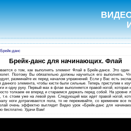
ВИДЕО
»
Брейк-данс
Брейк-данс для начинающих. Флай
ывается о том, как выполнять элемент Флай в Брейк-дансе. Это оди
 полет. Поэтому Вы обязательно должны научиться его выполнять. Чт
едует, разминайте их перед началом упражнений. Если у Вас есть экспан
ия данного элемента, чтобы кисти были сильные. Теперь приступим к из
оги и одну руку. Первый мах в флае выполняется правой ногой, которая и
росто толкаем ее вперед и стараемся держать перед собой. На уровне 
, т.е. стоим уже на левой руке. Следующий мах идет правой ногой, кот
чалу ноги дотрагиваются пола, то не переживайте, со временем все п
 флай очень эффектно выглядит Видео урок «Брейк-данс для начинаю
о бесплатно. Удачи Вам!