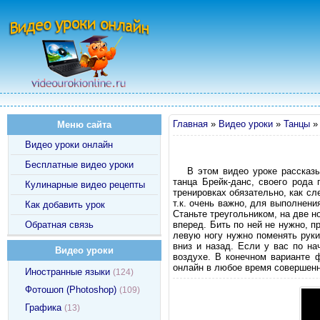
Главная
»
Видео уроки
»
Танцы
Меню сайта
Видео уроки онлайн
Бесплатные видео уроки
В этом видео уроке рассказ
танца Брейк-данс, своего рода
Кулинарные видео рецепты
тренировках обязательно, как сл
т.к. очень важно, для выполнен
Как добавить урок
Станьте треугольником, на две н
Обратная связь
вперед. Бить по ней не нужно, п
левую ногу нужно поменять руки
вниз и назад. Если у вас по на
Видео уроки
воздухе. В конечном варианте
онлайн в любое время совершенн
Иностранные языки
(124)
Фотошоп (Photoshop)
(109)
Графика
(13)