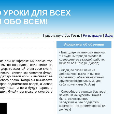
 УРОКИ ДЛЯ ВСЕХ
И ОБО ВСЁМ!
Приветствую Вас
Гость
|
Регистрация
|
Вход
Афоризмы об обучении
- Благодаря истинному знанию
ты будешь гораздо смелее и
совершеннее в каждой работе,
н из самых эффектных элементов
нежели без него (А. Дюрер)
обы не повредить себе кисти на
дер, то закачайте им свои кисти,
- Люди, по своей лени не
учению техники выполнения флая.
добившиеся в жизни ничего
дет до левой ноги, и выбивает ее
серьезного, объясняют успехи
левого плеча. Когда вы выбиваете
других успокоительными для
орая поднимается вверх, а левая
себя причинами (А. Али)
олучиться и ноги будут парить в
щих. Флай» вы можете смотреть
- Способность учиться быстрее,
чем ваши конкуренты, может
быть, единственное,
заслуживающее поддержки,
конкурентное преимущество (А.
де Геуз)