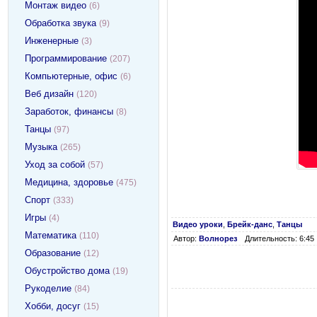
Монтаж видео
(6)
Обработка звука
(9)
Инженерные
(3)
Программирование
(207)
Компьютерные, офис
(6)
Веб дизайн
(120)
Заработок, финансы
(8)
Танцы
(97)
Музыка
(265)
Уход за собой
(57)
Медицина, здоровье
(475)
Спорт
(333)
Игры
(4)
Видео уроки
,
Брейк-данс
,
Танцы
Математика
(110)
Автор:
Волнорез
Длительность: 6:45
Образование
(12)
Обустройство дома
(19)
Рукоделие
(84)
Хобби, досуг
(15)