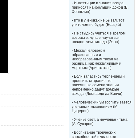
- Инвестиции в знания всегда
приносят наибольший доход (Б.
Франклин)
- Кто в учениках не бывал, тот
учителем не будет (Боэций)
- Не стыдись учиться в зрелом
возрасте: лучше научиться
поздно, чем никогда (Эзоп)
- Между человеком
образованным и
необразованным такая же
разница, как между живым и
мертвым (Аристотель)
- Если запастись терпением и
проявить старание, то
посеянные семена знания
непременно дадут добрые
всходы (Леонардо да Винчи)
- Человеческий ум воспитывается
учением и мышлением (М.
Цицерон)
- Ученье свет, а неученье - тьма
(А. Суворов)
- Воспитание творческих
способностей в человеке