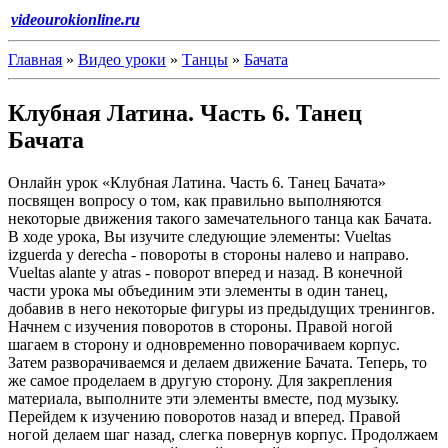
videourokionline.ru
Главная
»
Видео уроки
»
Танцы
»
Бачата
Клубная Латина. Часть 6. Танец
Бачата
Онлайн урок «Клубная Латина. Часть 6. Танец Бачата»
посвящен вопросу о том, как правильно выполняются
некоторые движения такого замечательного танца как Бачата.
В ходе урока, Вы изучите следующие элементы: Vueltas
izguerda y derecha - повороты в стороны налево и направо.
Vueltas alante y atras - поворот вперед и назад. В конечной
части урока мы объединим эти элементы в один танец,
добавив в него некоторые фигуры из предыдущих тренингов.
Начнем с изучения поворотов в стороны. Правой ногой
шагаем в сторону и одновременно поворачиваем корпус.
Затем разворачиваемся и делаем движение Бачата. Теперь, то
же самое проделаем в другую сторону. Для закрепления
материала, выполните эти элементы вместе, под музыку.
Перейдем к изучению поворотов назад и вперед. Правой
ногой делаем шаг назад, слегка повернув корпус. Продолжаем