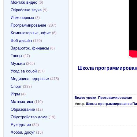
Монтаж видео
(6)
Обработка звука
(9)
Инженерные
(3)
Программирование
(207)
Компьютерные, офис
(6)
Веб дизайн
(120)
Заработок, финансы
(8)
Танцы
(97)
Музыка
(265)
Школа программировани
Уход за собой
(57)
Медицина, здоровье
(475)
Спорт
(333)
Игры
(4)
Видео уроки
,
Программирование
Математика
(110)
Автор:
Школа программирования Пи
Образование
(12)
Обустройство дома
(19)
Рукоделие
(84)
Хобби, досуг
(15)