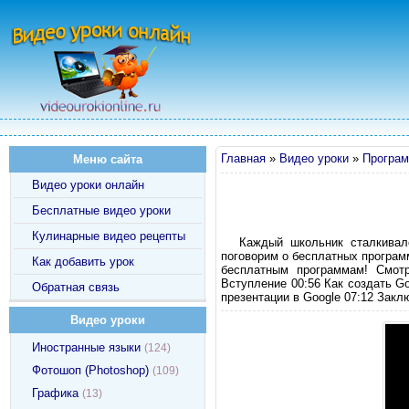
Главная
»
Видео уроки
»
Програм
Меню сайта
Видео уроки онлайн
Бесплатные видео уроки
Кулинарные видео рецепты
Каждый школьник сталкивалс
поговорим о бесплатных програм
Как добавить урок
бесплатным программам! Смотр
Вступление 00:56 Как создать G
Обратная связь
презентации в Google 07:12 Закл
Видео уроки
Иностранные языки
(124)
Фотошоп (Photoshop)
(109)
Графика
(13)