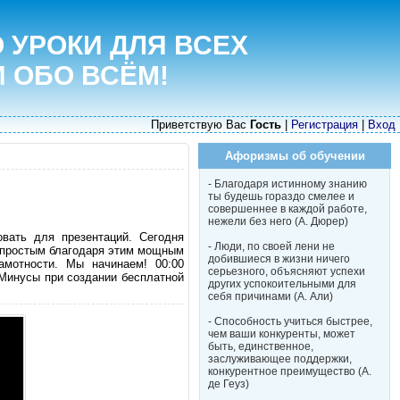
 УРОКИ ДЛЯ ВСЕХ
И ОБО ВСЁМ!
Приветствую Вас
Гость
|
Регистрация
|
Вход
Афоризмы об обучении
- Благодаря истинному знанию
ты будешь гораздо смелее и
совершеннее в каждой работе,
нежели без него (А. Дюрер)
вать для презентаций. Сегодня
- Люди, по своей лени не
м простым благодаря этим мощным
добившиеся в жизни ничего
амотности. Мы начинаем! 00:00
серьезного, объясняют успехи
 Минусы при создании бесплатной
других успокоительными для
себя причинами (А. Али)
- Способность учиться быстрее,
чем ваши конкуренты, может
быть, единственное,
заслуживающее поддержки,
конкурентное преимущество (А.
де Геуз)