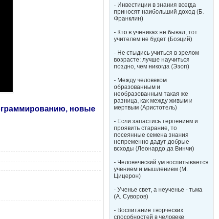
- Инвестиции в знания всегда
приносят наибольший доход (Б.
Франклин)
- Кто в учениках не бывал, тот
учителем не будет (Боэций)
- Не стыдись учиться в зрелом
возрасте: лучше научиться
поздно, чем никогда (Эзоп)
- Между человеком
образованным и
необразованным такая же
разница, как между живым и
мертвым (Аристотель)
рограммированию, новые
- Если запастись терпением и
проявить старание, то
посеянные семена знания
непременно дадут добрые
всходы (Леонардо да Винчи)
- Человеческий ум воспитывается
учением и мышлением (М.
Цицерон)
- Ученье свет, а неученье - тьма
(А. Суворов)
- Воспитание творческих
способностей в человеке