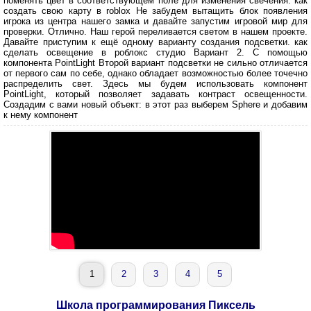
поменять цвет в соответствующем поле для изменения свечения. как
создать свою карту в roblox Не забудем вытащить блок появления
игрока из центра нашего замка и давайте запустим игровой мир для
проверки. Отлично. Наш герой переливается светом в нашем проекте.
Давайте приступим к ещё одному варианту создания подсветки. как
сделать освещение в роблокс студио Вариант 2. С помощью
компонента PointLight Второй вариант подсветки не сильно отличается
от первого сам по себе, однако обладает возможностью более точечно
распределить свет. Здесь мы будем использовать компонент
PointLight, который позволяет задавать контраст освещенности.
Создадим с вами новый объект: в этот раз выберем Sphere и добавим
к нему компонент
1
2
3
4
5
Школа программирования Пиксель