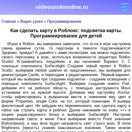
videourokionline.ru
Главная
»
Видео уроки
»
Программирование
Как сделать карту в Роблокс: подсветка карты.
Программирование для детей
Играя в Roblox, вы наверняка замечали, что если в игре настроена
смена времени суток, то персонаж в темноте подсвечивается!
Здорово, правда? А давайте с вами посмотрим, как можно подсветить
своего персонажа в игре, используя возможности редактора Roblox
Studio! Устраивайтесь поудобнее, а мы начинаем! Вариант 1. С
помощью компонента Surfacelight Создаем новый проект в Roblox
Studio, выбираем любой шаблон из предложенных, мы выберем для
демонстрации Castle, и переходим к редактированию. Первый вариант,
который мы выберем при создании подсветки - создание освещения с
помощью компонента Surfacelight. Выберем создание нового Part,
добавим его на рабочую область, с помощью инструмента Move
установим его на нужной высоте. Добавим ему настройку Anchor,
чтобы зафиксировать в выбранном месте и поменяем ему цвет в
форме Properties, опции Color, на тот, который пожелаем. Я выберу
фиолетовый цвет. Не забудем его переименовать. как сделать карту в
roblox как строить карты в роблокс Далее нажимаем по знаку «+» в
опциях редактируемого блока и выбираем Surfacelight. Настроим
направление света: в меню Face выбираем вместо Front значение
Bottom(вниз), и наш блок будет направлять свет строго вниз. В поле
Brightness (яркость) укажем максимально значение. Также можем