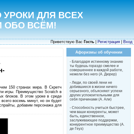
 УРОКИ ДЛЯ ВСЕХ
И ОБО ВСЁМ!
Приветствую Вас
Гость
|
Регистрация
|
Вход
Афоризмы об обучении
ь
- Благодаря истинному знанию
ты будешь гораздо смелее и
н-
совершеннее в каждой работе,
нежели без него (А. Дюрер)
- Люди, по своей лени не
добившиеся в жизни ничего
 чем 150 странах мира. В Скретч
серьезного, объясняют успехи
ли игры. Преимущество Scratch в
других успокоительными для
х блоков. В этом уроке в среде
себя причинами (А. Али)
всего восемь минут, но он будет
 спрайты, добавим персонажа для
- Способность учиться быстрее,
чем ваши конкуренты, может
быть, единственное,
заслуживающее поддержки,
конкурентное преимущество (А.
де Геуз)