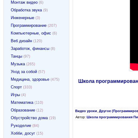
Монтаж видео
(6)
Обработка звука
(9)
Инженерные
(3)
Программирование
(207)
Компьютерные, офис
(6)
Веб дизайн
(120)
Заработок, финансы
(8)
Танцы
(97)
Музыка
(265)
Уход за собой
(57)
Медицина, здоровье
(475)
Школа программировани
Спорт
(333)
Игры
(4)
Математика
(110)
Образование
(12)
Видео уроки
,
Другое (Программиро
Автор:
Школа программирования Пи
Обустройство дома
(19)
Рукоделие
(84)
Хобби, досуг
(15)