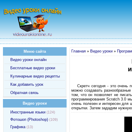
Главная
»
Видео уроки
»
Програм
Меню сайта
Видео уроки онлайн
и
Бесплатные видео уроки
Кулинарные видео рецепты
Как добавить урок
Скретч сегодня - это очень 
можно создавать разнообразные 
Обратная связь
том, что он позволяет не писа
программирования Scratch 3.0 м
Видео уроки
очень полезен и интересен для 
открытки. Затем зададим нужную
Иностранные языки
(124)
Фотошоп (Photoshop)
(109)
Графика
(13)