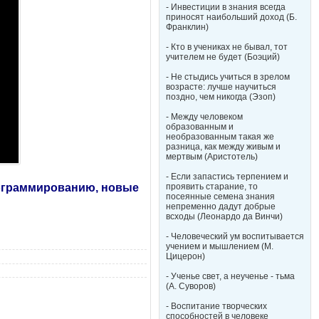
- Инвестиции в знания всегда
приносят наибольший доход (Б.
Франклин)
- Кто в учениках не бывал, тот
учителем не будет (Боэций)
- Не стыдись учиться в зрелом
возрасте: лучше научиться
поздно, чем никогда (Эзоп)
- Между человеком
образованным и
необразованным такая же
разница, как между живым и
мертвым (Аристотель)
- Если запастись терпением и
рограммированию, новые
проявить старание, то
посеянные семена знания
непременно дадут добрые
всходы (Леонардо да Винчи)
- Человеческий ум воспитывается
учением и мышлением (М.
Цицерон)
- Ученье свет, а неученье - тьма
(А. Суворов)
- Воспитание творческих
способностей в человеке