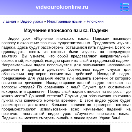
videourokionline.ru
Главная
»
Видео уроки
»
Иностранные языки
»
Японский
Изучение японского языка. Падежи
Видео урок «Изучение японского языка. Падежи» посвящен
вопросу о склонение японских существительных. Продолжаем изучать
падежи. Здесь будут рассмотрены оставшиеся пять падежей. Всего их
одиннадцать, шесть из которых были изучены на предыдущих
занятиях. Вы узнаете, что собой представляют направительный,
совместный, исходный, исходно-сравнительный и предельный падежи.
Направительный падеж используется для обозначения направления
движения и адресата действия. Совместный падеж служит для
обозначения партнеров совместных действий. Исходный падеж
предназначен для указания места или момента времени от которого
начинается движение. Исходно-сравнительный падеж отвечает на
вопросы -откуда? По сравнению с чем? Служит для обозначения
исходности и сравнения. Предельный падеж отвечает на вопросы - до
какого места? До какой степени? Служит для обозначения конечного
пункта или конечного момента времени. В этом видео уроке будет
рассмотрено достаточно большое количество примеров, которые
продемонстрируют использование всех изучаемых падежей на
практике. Бесплатный видео урок «Изучение японского языка.
Падежи» вы можете смотреть онлайн в любое время. Удачи Вам!