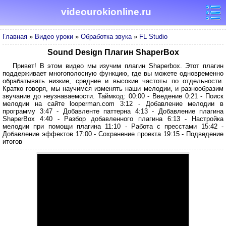
videourokionline.ru
Главная
»
Видео уроки
»
Обработка звука
»
FL Studio
Sound Design Плагин ShaperBox
Привет! В этом видео мы изучим плагин Shaperbox. Этот плагин
поддерживает многополосную функцию, где вы можете одновременно
обрабатывать низкие, средние и высокие частоты по отдельности.
Кратко говоря, мы научимся изменять наши мелодии, и разнообразим
звучание до неузнаваемости. Таймкод: 00:00 - Введение 0:21 - Поиск
мелодии на сайте looperman.com 3:12 - Добавление мелодии в
программу 3:47 - Добавленте паттерна 4:13 - Добавление плагина
ShaperBox 4:40 - Разбор добавленного плагина 6:13 - Настройка
мелодии при помощи плагина 11:10 - Работа с пресстами 15:42 -
Добавление эффектов 17:00 - Сохранение проекта 19:15 - Подведение
итогов