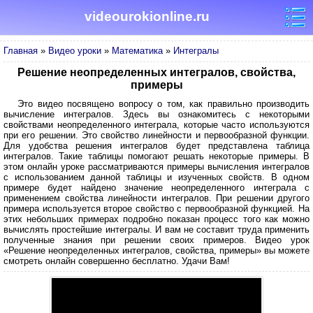
videourokionline.ru
Главная
»
Видео уроки
»
Математика
»
Интегралы
Решение неопределенных интегралов, свойства,
примеры
Это видео посвящено вопросу о том, как правильно производить
вычисление интегралов. Здесь вы ознакомитесь с некоторыми
свойствами неопределенного интеграла, которые часто используются
при его решении. Это свойство линейности и первообразной функции.
Для удобства решения интегралов будет представлена таблица
интегралов. Такие таблицы помогают решать некоторые примеры. В
этом онлайн уроке рассматриваются примеры вычисления интегралов
с использованием данной таблицы и изученных свойств. В одном
примере будет найдено значение неопределенного интеграла с
применением свойства линейности интегралов. При решении другого
примера используется второе свойство с первообразной функцией. На
этих небольших примерах подробно показан процесс того как можно
вычислять простейшие интегралы. И вам не составит труда применить
полученные знания при решении своих примеров. Видео урок
«Решение неопределенных интегралов, свойства, примеры» вы можете
смотреть онлайн совершенно бесплатно. Удачи Вам!