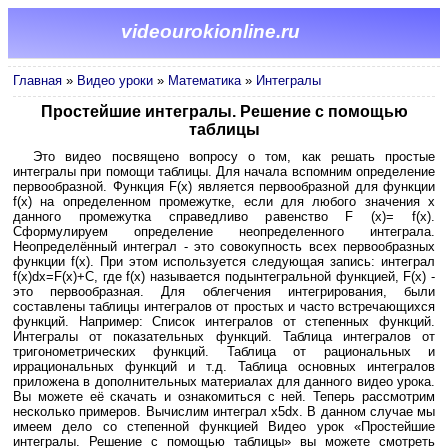
videourokionline.ru
Главная
»
Видео уроки
»
Математика
»
Интегралы
Простейшие интегралы. Решение с помощью
таблицы
Это видео посвящено вопросу о том, как решать простые
интегралы при помощи таблицы. Для начала вспомним определение
первообразной. Функция F(x) является первообразной для функции
f(x) на определенном промежутке, если для любого значения x
данного промежутка справедливо равенство F (x)= f(x).
Сформулируем определение неопределенного интеграла.
Неопределённый интеграл - это совокупность всех первообразных
функции f(x). При этом используется следующая запись: интеграл
f(x)dx=F(x)+C, где f(x) называется подынтегральной функцией, F(x) -
это первообразная. Для облегчения интегрирования, были
составлены таблицы интегралов от простых и часто встречающихся
функций. Например: Список интегралов от степенных функций.
Интегралы от показательных функций. Таблица интегралов от
тригонометрических функций. Таблица от рациональных и
иррациональных функций и т.д. Таблица основных интегралов
приложена в дополнительных материалах для данного видео урока.
Вы можете её скачать и ознакомиться с ней. Теперь рассмотрим
несколько примеров. Вычислим интеграл x5dx. В данном случае мы
имеем дело со степенной функцией Видео урок «Простейшие
интегралы. Решение с помощью таблицы» вы можете смотреть