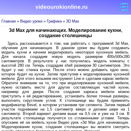
videourokionline.ru
Главная
»
Видео уроки
»
Графика
»
3D Max
3d Max для начинающих. Моделирование кухни,
создание столешницы
Здесь рассказывается о том, как работать с программой 3d Max,
обучение для начинающих. В данном уроке мы будем создавать
модель кухни и начнем моделировать некоторую кухонную мебель.
Для начала создадим новую модель размером 400x500x280
сантиметров. В результате у нас получилась модель комнаты с
высотой 280 см. Теперь создадим shell размером 30 сантиметров. Это
будет у нас стенка кухни. После этого можно добавить одно окно,
которое будет на кухне. Затем приступим к моделированию кухонной
мебели. Для этого возьмем инструмент Line и сделаем каркас мебели.
Обратите внимание на то, что при моделировании кухонной мебели,
нужно оставить место для других составляющих частей кухни,
например для двери. После создания каркаса мебели можно
приступить к её редактированию, установить более точные размеры,
выполнить скругление углов. К столешнице мы будем применять
модификатор Bevel, в котором установим три сегмента. Затем первый
участок поднимаем на 1,5 сантиметр вверх и делаем шире на 1
сантиметр. Второй вариант делаем выше на 0,5 см и уже на 3 см. В
результате столешница получится со сглаженными углами. Теперь
опускаем её на мебель кухни Видео урок «3d Max для начинающих.
Моделирование кухни, создание столешницы» вы можете смотреть