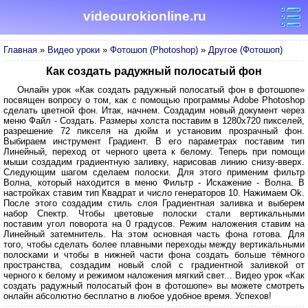
videourokionline.ru
Главная
»
Видео уроки
»
Фотошоп (Photoshop)
»
Другое (Фотошоп)
Как создать радужный полосатый фон
Онлайн урок «Как создать радужный полосатый фон в фотошопе»
посвящен вопросу о том, как с помощью программы Adobe Photoshop
сделать цветной фон. Итак, начнем. Создадим новый документ через
меню Файл - Создать. Размеры холста поставим в 1280x720 пикселей,
разрешение 72 пикселя на дюйм и установим прозрачный фон.
Выбираем инструмент Градиент. В его параметрах поставим тип
Линейный, переход от черного цвета к белому. Теперь при помощи
мыши создадим градиентную заливку, нарисовав линию снизу-вверх.
Следующим шагом сделаем полоски. Для этого применим фильтр
Волна, который находится в меню Фильтр - Искажение - Волна. В
настройках ставим тип Квадрат и число генераторов 10. Нажимаем Ok.
После этого создадим стиль слоя Градиентная заливка и выберем
набор Спектр. Чтобы цветовые полоски стали вертикальными
поставим угол поворота на 0 градусов. Режим наложения ставим на
Линейный затемнитель. На этом основная часть фона готова. Для
того, чтобы сделать более плавными переходы между вертикальными
полосками и чтобы в нижней части фона создать больше тёмного
пространства, создадим новый слой с градиентной заливкой от
черного к белому и режимом наложения мягкий свет... Видео урок «Как
создать радужный полосатый фон в фотошопе» вы можете смотреть
онлайн абсолютно бесплатно в любое удобное время. Успехов!