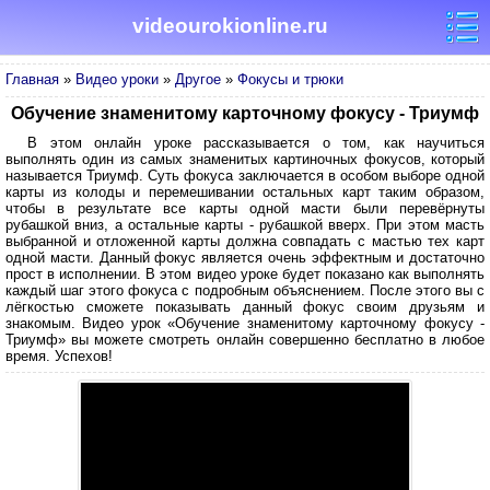
videourokionline.ru
Главная
»
Видео уроки
»
Другое
»
Фокусы и трюки
Обучение знаменитому карточному фокусу - Триумф
В этом онлайн уроке рассказывается о том, как научиться
выполнять один из самых знаменитых картиночных фокусов, который
называется Триумф. Суть фокуса заключается в особом выборе одной
карты из колоды и перемешивании остальных карт таким образом,
чтобы в результате все карты одной масти были перевёрнуты
рубашкой вниз, а остальные карты - рубашкой вверх. При этом масть
выбранной и отложенной карты должна совпадать с мастью тех карт
одной масти. Данный фокус является очень эффектным и достаточно
прост в исполнении. В этом видео уроке будет показано как выполнять
каждый шаг этого фокуса с подробным объяснением. После этого вы с
лёгкостью сможете показывать данный фокус своим друзьям и
знакомым. Видео урок «Обучение знаменитому карточному фокусу -
Триумф» вы можете смотреть онлайн совершенно бесплатно в любое
время. Успехов!