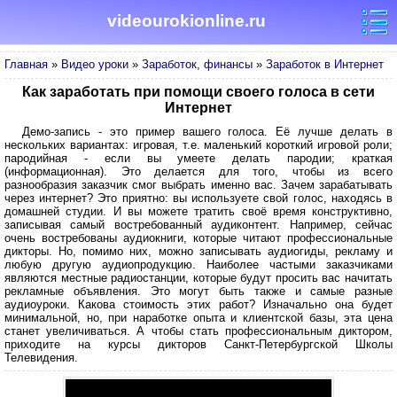
videourokionline.ru
Главная
»
Видео уроки
»
Заработок, финансы
»
Заработок в Интернет
Как заработать при помощи своего голоса в сети
Интернет
Демо-запись - это пример вашего голоса. Её лучше делать в
нескольких вариантах: игровая, т.е. маленький короткий игровой роли;
пародийная - если вы умеете делать пародии; краткая
(информационная). Это делается для того, чтобы из всего
разнообразия заказчик смог выбрать именно вас. Зачем зарабатывать
через интернет? Это приятно: вы используете свой голос, находясь в
домашней студии. И вы можете тратить своё время конструктивно,
записывая самый востребованный аудиконтент. Например, сейчас
очень востребованы аудиокниги, которые читают профессиональные
дикторы. Но, помимо них, можно записывать аудиогиды, рекламу и
любую другую аудиопродукцию. Наиболее частыми заказчиками
являются местные радиостанции, которые будут просить вас начитать
рекламные объявления. Это могут быть также и самые разные
аудиоуроки. Какова стоимость этих работ? Изначально она будет
минимальной, но, при наработке опыта и клиентской базы, эта цена
станет увеличиваться. А чтобы стать профессиональным диктором,
приходите на курсы дикторов Санкт-Петербургской Школы
Телевидения.