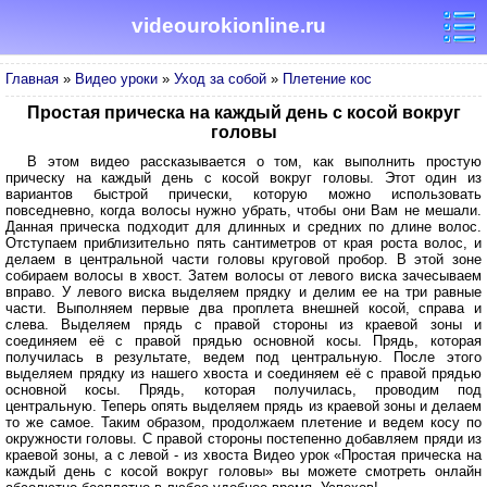
videourokionline.ru
Главная
»
Видео уроки
»
Уход за собой
»
Плетение кос
Простая прическа на каждый день с косой вокруг
головы
В этом видео рассказывается о том, как выполнить простую
прическу на каждый день с косой вокруг головы. Этот один из
вариантов быстрой прически, которую можно использовать
повседневно, когда волосы нужно убрать, чтобы они Вам не мешали.
Данная прическа подходит для длинных и средних по длине волос.
Отступаем приблизительно пять сантиметров от края роста волос, и
делаем в центральной части головы круговой пробор. В этой зоне
собираем волосы в хвост. Затем волосы от левого виска зачесываем
вправо. У левого виска выделяем прядку и делим ее на три равные
части. Выполняем первые два проплета внешней косой, справа и
слева. Выделяем прядь с правой стороны из краевой зоны и
соединяем её с правой прядью основной косы. Прядь, которая
получилась в результате, ведем под центральную. После этого
выделяем прядку из нашего хвоста и соединяем её с правой прядью
основной косы. Прядь, которая получилась, проводим под
центральную. Теперь опять выделяем прядь из краевой зоны и делаем
то же самое. Таким образом, продолжаем плетение и ведем косу по
окружности головы. С правой стороны постепенно добавляем пряди из
краевой зоны, а с левой - из хвоста Видео урок «Простая прическа на
каждый день с косой вокруг головы» вы можете смотреть онлайн