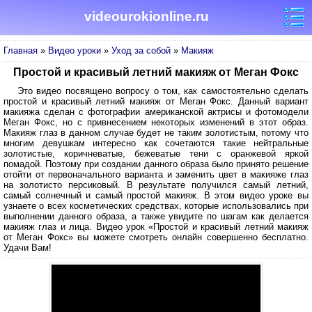
videourokionline.ru
Главная
»
Видео уроки
»
Уход за собой
»
Макияж
Простой и красивый летний макияж от Меган Фокс
Это видео посвящено вопросу о том, как самостоятельно сделать
простой и красивый летний макияж от Меган Фокс. Данный вариант
макияжа сделан с фотографии американской актрисы и фотомодели
Меган Фокс, но с привнесением некоторых изменений в этот образ.
Макияж глаз в данном случае будет не таким золотистым, потому что
многим девушкам интересно как сочетаются такие нейтральные
золотистые, коричневатые, бежеватые тени с оранжевой яркой
помадой. Поэтому при создании данного образа было принято решение
отойти от первоначального варианта и заменить цвет в макияже глаз
на золотисто персиковый. В результате получился самый летний,
самый солнечный и самый простой макияж. В этом видео уроке вы
узнаете о всех косметических средствах, которые использовались при
выполнении данного образа, а также увидите по шагам как делается
макияж глаз и лица. Видео урок «Простой и красивый летний макияж
от Меган Фокс» вы можете смотреть онлайн совершенно бесплатно.
Удачи Вам!