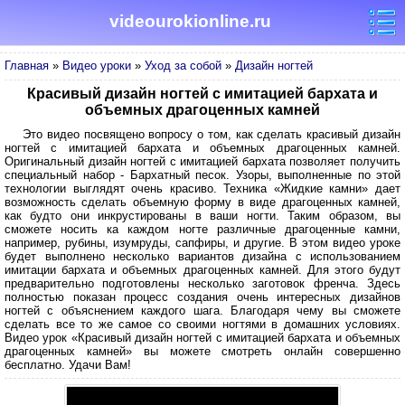
videourokionline.ru
Главная
»
Видео уроки
»
Уход за собой
»
Дизайн ногтей
Красивый дизайн ногтей с имитацией бархата и
объемных драгоценных камней
Это видео посвящено вопросу о том, как сделать красивый дизайн
ногтей с имитацией бархата и объемных драгоценных камней.
Оригинальный дизайн ногтей с имитацией бархата позволяет получить
специальный набор - Бархатный песок. Узоры, выполненные по этой
технологии выглядят очень красиво. Техника «Жидкие камни» дает
возможность сделать объемную форму в виде драгоценных камней,
как будто они инкрустированы в ваши ногти. Таким образом, вы
сможете носить ка каждом ногте различные драгоценные камни,
например, рубины, изумруды, сапфиры, и другие. В этом видео уроке
будет выполнено несколько вариантов дизайна с использованием
имитации бархата и объемных драгоценных камней. Для этого будут
предварительно подготовлены несколько заготовок френча. Здесь
полностью показан процесс создания очень интересных дизайнов
ногтей с объяснением каждого шага. Благодаря чему вы сможете
сделать все то же самое со своими ногтями в домашних условиях.
Видео урок «Красивый дизайн ногтей с имитацией бархата и объемных
драгоценных камней» вы можете смотреть онлайн совершенно
бесплатно. Удачи Вам!