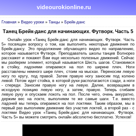
videourokionline.ru
Главная
»
Видео уроки
»
Танцы
»
Брейк-данс
Танец Брейк-данс для начинающих. Футворк. Часть 5
Онлайн урок «Танец Брейк-данс для начинающих. Футворк. Часть
5» посвящен вопросу о том, как выполнять некоторые движения по
Брейк-дансу. Это продолжение обучающего видео по направлению,
которое называется Футворк. Преподаватель школы танцев Волнорез
расскажет и покажет Вам еще несколько полезных движений. Сейчас
мы разберем элемент, который называется Шесть шагов. Становимся
в стойку, ладонями опираемся на пол по ширине плеч. Ноги
расставлены немного шире плеч, стоим на мысках. Переносим левую
ногу по кругу, под правой. Затем правую ногу заносим под колено
левой. Потом идет стойка, в которой руки располагаются сзади, а ноги
- спереди. Заносим правую ногу на левую. Далее, возвращаем в
исходную позицию левую ногу, а затем, правую. Теперь сгибаем
левую руку и опускаем локоть на пол. После чего, очень аккуратно,
держим вес на локте, выполняем те же самые шаги. Т.е. вместо
ладоней мы теперь опираемся на пол локтями. Таким образом, мы в
первый раз выполняем движение без участия локтей, а второй раз - с
локтями Видео урок «Танец Брейк-данс для начинающих. Футворк.
Часть 5» вы можете смотреть онлайн абсолютно бесплатно. Успехов!