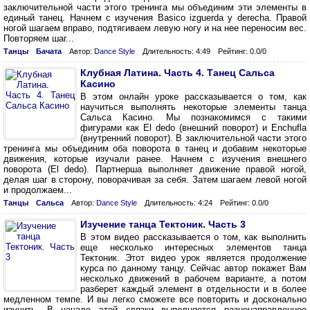
заключительной части этого тренинга мы объединим эти элементы в
единый танец. Начнем с изучения Basico izguerda y derecha. Правой
ногой шагаем вправо, подтягиваем левую ногу и на нее переносим вес.
Повторяем шаг...
Танцы
Бачата
Автор:
Dance Style
Длительность: 4:49
Рейтинг: 0.0/0
Клубная Латина. Часть 4. Танец Сальса
Касино
В этом онлайн уроке рассказывается о том, как
научиться выполнять некоторые элементы танца
Сальса Касино. Мы познакомимся с такими
фигурами как El dedo (внешний поворот) и Enchufla
(внутренний поворот). В заключительной части этого
тренинга мы объединим оба поворота в танец и добавим некоторые
движения, которые изучали ранее. Начнем с изучения внешнего
поворота (El dedo). Партнерша выполняет движение правой ногой,
делая шаг в сторону, поворачивая за себя. Затем шагаем левой ногой
и продолжаем...
Танцы
Сальса
Автор:
Dance Style
Длительность: 4:24
Рейтинг: 0.0/0
Изучение танца Тектоник. Часть 3
В этом видео рассказывается о том, как выполнить
еще несколько интересных элементов танца
Тектоник. Этот видео урок является продолжение
курса по данному танцу. Сейчас автор покажет Вам
несколько движений в рабочем варианте, а потом
разберет каждый элемент в отдельности и в более
медленном темпе. И вы легко сможете все повторить и досконально
изучить. В начале этой связки выполняется разнонаправленное