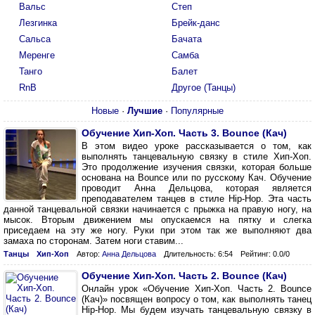
Вальс
Степ
Лезгинка
Брейк-данс
Сальса
Бачата
Меренге
Самба
Танго
Балет
RnB
Другое (Танцы)
Новые
·
Лучшие
·
Популярные
Обучение Хип-Хоп. Часть 3. Bounce (Кач)
В этом видео уроке рассказывается о том, как
выполнять танцевальную связку в стиле Хип-Хоп.
Это продолжение изучения связки, которая больше
основана на Bounce или по русскому Кач. Обучение
проводит Анна Дельцова, которая является
преподавателем танцев в стиле Hip-Hop. Эта часть
данной танцевальной связки начинается с прыжка на правую ногу, на
мысок. Вторым движением мы опускаемся на пятку и слегка
приседаем на эту же ногу. Руки при этом так же выполняют два
замаха по сторонам. Затем ноги ставим...
Танцы
Хип-Хоп
Автор:
Анна Дельцова
Длительность: 6:54
Рейтинг: 0.0/0
Обучение Хип-Хоп. Часть 2. Bounce (Кач)
Онлайн урок «Обучение Хип-Хоп. Часть 2. Bounce
(Кач)» посвящен вопросу о том, как выполнять танец
Hip-Hop. Мы будем изучать танцевальную связку в