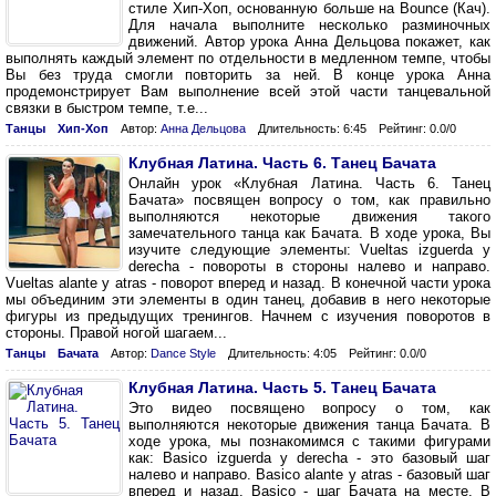
стиле Хип-Хоп, основанную больше на Bounce (Кач).
Для начала выполните несколько разминочных
движений. Автор урока Анна Дельцова покажет, как
выполнять каждый элемент по отдельности в медленном темпе, чтобы
Вы без труда смогли повторить за ней. В конце урока Анна
продемонстрирует Вам выполнение всей этой части танцевальной
связки в быстром темпе, т.е...
Танцы
Хип-Хоп
Автор:
Анна Дельцова
Длительность: 6:45
Рейтинг: 0.0/0
Клубная Латина. Часть 6. Танец Бачата
Онлайн урок «Клубная Латина. Часть 6. Танец
Бачата» посвящен вопросу о том, как правильно
выполняются некоторые движения такого
замечательного танца как Бачата. В ходе урока, Вы
изучите следующие элементы: Vueltas izguerda y
derecha - повороты в стороны налево и направо.
Vueltas alante y atras - поворот вперед и назад. В конечной части урока
мы объединим эти элементы в один танец, добавив в него некоторые
фигуры из предыдущих тренингов. Начнем с изучения поворотов в
стороны. Правой ногой шагаем...
Танцы
Бачата
Автор:
Dance Style
Длительность: 4:05
Рейтинг: 0.0/0
Клубная Латина. Часть 5. Танец Бачата
Это видео посвящено вопросу о том, как
выполняются некоторые движения танца Бачата. В
ходе урока, мы познакомимся с такими фигурами
как: Basico izguerda y derecha - это базовый шаг
налево и направо. Basico alante y atras - базовый шаг
вперед и назад. Basico - шаг Бачата на месте. В