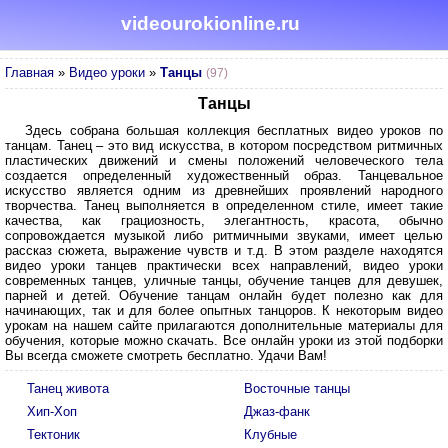
videourokionline.ru
Главная
»
Видео уроки
»
Танцы
(97)
Танцы
Здесь собрана большая коллекция бесплатных видео уроков по
танцам. Танец – это вид искусства, в котором посредством ритмичных
пластических движений и смены положений человеческого тела
создается определенный художественный образ. Танцевальное
искусство является одним из древнейших проявлений народного
творчества. Танец выполняется в определенном стиле, имеет такие
качества, как грациозность, элегантность, красота, обычно
сопровождается музыкой либо ритмичными звуками, имеет целью
рассказ сюжета, выражение чувств и т.д. В этом разделе находятся
видео уроки танцев практически всех направлений, видео уроки
современных танцев, уличные танцы, обучение танцев для девушек,
парней и детей. Обучение танцам онлайн будет полезно как для
начинающих, так и для более опытных танцоров. К некоторым видео
урокам на нашем сайте прилагаются дополнительные материалы для
обучения, которые можно скачать. Все онлайн уроки из этой подборки
Вы всегда сможете смотреть бесплатно. Удачи Вам!
Танец живота
Восточные танцы
Хип-Хоп
Джаз-фанк
Тектоник
Клубные