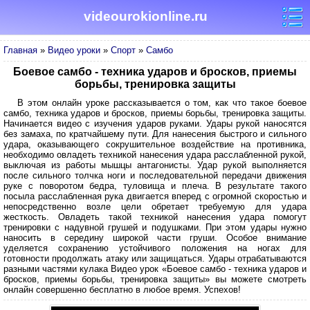
videourokionline.ru
Главная
»
Видео уроки
»
Спорт
»
Самбо
Боевое самбо - техника ударов и бросков, приемы
борьбы, тренировка защиты
В этом онлайн уроке рассказывается о том, как что такое боевое
самбо, техника ударов и бросков, приемы борьбы, тренировка защиты.
Начинается видео с изучения ударов руками. Удары рукой наносятся
без замаха, по кратчайшему пути. Для нанесения быстрого и сильного
удара, оказывающего сокрушительное воздействие на противника,
необходимо овладеть техникой нанесения удара расслабленной рукой,
выключая из работы мышцы антагонисты. Удар рукой выполняется
после сильного толчка ноги и последовательной передачи движения
руке с поворотом бедра, туловища и плеча. В результате такого
посыла расслабленная рука двигается вперед с огромной скоростью и
непосредственно возле цели обретает требуемую для удара
жесткость. Овладеть такой техникой нанесения удара помогут
тренировки с надувной грушей и подушками. При этом удары нужно
наносить в середину широкой части груши. Особое внимание
уделяется сохранению устойчивого положения на ногах для
готовности продолжать атаку или защищаться. Удары отрабатываются
разными частями кулака Видео урок «Боевое самбо - техника ударов и
бросков, приемы борьбы, тренировка защиты» вы можете смотреть
онлайн совершенно бесплатно в любое время. Успехов!